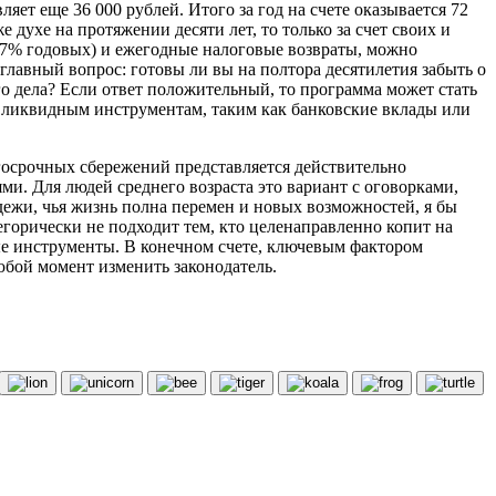
вляет еще 36 000 рублей. Итого за год на счете оказывается 72
духе на протяжении десяти лет, то только за счет своих и
-7% годовых) и ежегодные налоговые возвраты, можно
главный вопрос: готовы ли вы на полтора десятилетия забыть о
го дела? Если ответ положительный, то программа может стать
ее ликвидным инструментам, таким как банковские вклады или
госрочных сбережений представляется действительно
. Для людей среднего возраста это вариант с оговорками,
ежи, чья жизнь полна перемен и новых возможностей, я бы
егорически не подходит тем, кто целенаправленно копит на
ые инструменты. В конечном счете, ключевым фактором
любой момент изменить законодатель.