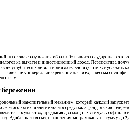
й, в голове сразу возник образ заботливого государства, котор
, налоговые вычеты и инвестиционный доход. Перспектива полу
о мне углубиться в детали и внимательно изучить все условия, к
 — вовсе не универсальное решение для всех, а весьма специфи
ельствам.
 сбережений
овольный накопительный механизм, который каждый запускает д
ле этого вы начинаете вносить средства, а фонд, в свою очере
лючается государство, предлагая два мощных стимула: софинанси
год. Вдобавок ко всему, накопления застрахованы на сумму до 2