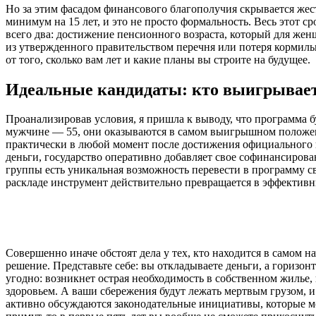
Но за этим фасадом финансового благополучия скрывается жес
минимум на 15 лет, и это не просто формальность. Весь этот 
всего два: достижение пенсионного возраста, который для жен
из утвержденного правительством перечня или потеря кормиль
от того, сколько вам лет и какие планы вы строите на будущее.
Идеальные кандидаты: кто выигрывает
Проанализировав условия, я пришла к выводу, что программа б
мужчине — 55, они оказываются в самом выигрышном положени
практически в любой момент после достижения официального п
деньги, государство оперативно добавляет свое софинансирован
группы есть уникальная возможность перевести в программу 
раскладе инструмент действительно превращается в эффектив
Совершенно иначе обстоят дела у тех, кто находится в самом н
решение. Представьте себе: вы откладываете деньги, а горизонт
угодно: возникнет острая необходимость в собственном жилье, 
здоровьем. А ваши сбережения будут лежать мертвым грузом, и
активно обсуждаются законодательные инициативы, которые мо