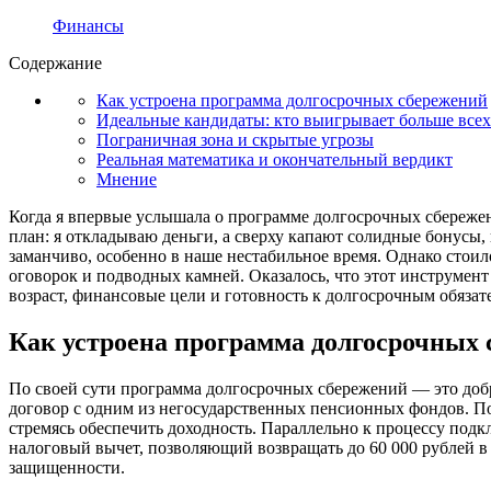
Финансы
Содержание
Как устроена программа долгосрочных сбережений
Идеальные кандидаты: кто выигрывает больше всех
Пограничная зона и скрытые угрозы
Реальная математика и окончательный вердикт
Мнение
Когда я впервые услышала о программе долгосрочных сбережени
план: я откладываю деньги, а сверху капают солидные бонусы
заманчиво, особенно в наше нестабильное время. Однако стоил
оговорок и подводных камней. Оказалось, что этот инструмент
возраст, финансовые цели и готовность к долгосрочным обязат
Как устроена программа долгосрочных
По своей сути программа долгосрочных сбережений — это добр
договор с одним из негосударственных пенсионных фондов. Пос
стремясь обеспечить доходность. Параллельно к процессу подк
налоговый вычет, позволяющий возвращать до 60 000 рублей в 
защищенности.