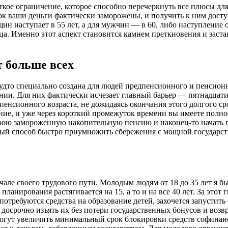
ткое ограничение, которое способно перечеркнуть все плюсы дл
срок ваши деньги фактически заморожены, и получить к ним дос
щин наступает в 55 лет, а для мужчин — в 60, либо наступление
ца. Именно этот аспект становится камнем преткновения и заст
 больше всех
удто специально создана для людей предпенсионного и пенсионн
и. Для них фактически исчезает главный барьер — пятнадцатил
енсионного возраста, не дожидаясь окончания этого долгого ср
ие, и уже через короткий промежуток времени вы имеете полное 
свою замороженную накопительную пенсию и наконец-то начать 
ный способ быстро приумножить сбережения с мощной государс
ачале своего трудового пути. Молодым людям от 18 до 35 лет я б
 планирования растягивается на 15, а то и на все 40 лет. За эт
потребуются средства на образование детей, захочется запустить
 досрочно изъять их без потери государственных бонусов и возв
гут увеличить минимальный срок блокировки средств софинанси