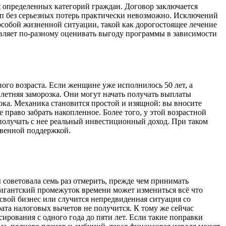
я определенных категорий граждан. Договор заключается
туп без серьезных потерь практически невозможно. Исключений
 особой жизненной ситуации, такой как дорогостоящее лечение
авляет по-разному оценивать выгоду программы в зависимости
ого возраста. Если женщине уже исполнилось 50 лет, а
етняя заморозка. Они могут начать получать выплаты
ока. Механика становится простой и изящной: вы вносите
право забрать накопленное. Более того, у этой возрастной
получать с нее реальный инвестиционный доход. При таком
твенной поддержкой.
ы советовала семь раз отмерить, прежде чем принимать
от гигантский промежуток времени может измениться всё что
 свой бизнес или случится непредвиденная ситуация со
рата налоговых вычетов не получится. К тому же сейчас
рования с одного года до пяти лет. Если такие поправки