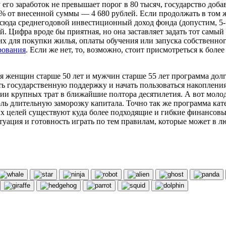
у его заработок не превышает порог в 80 тысяч, государство доба
% от внесенной суммы — 4 680 рублей. Если продолжать в том же 
 сюда среднегодовой инвестиционный доход фонда (допустим, 5
 Цифра вроде бы приятная, но она заставляет задать тот самый 
их для покупки жилья, оплаты обучения или запуска собственно
рования
. Если же нет, то, возможно, стоит присмотреться к бол
я женщин старше 50 лет и мужчин старше 55 лет программа дол
осударственную поддержку и начать пользоваться накоплениями
ии крупных трат в ближайшие полтора десятилетия. А вот молод
оль длительную заморозку капитала. Точно так же программа кат
тих целей существуют куда более подходящие и гибкие финансов
итуация и готовность играть по тем правилам, которые может в 