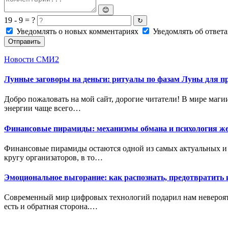
😊
19 - 9 = ?
↻
Уведомлять о новых комментариях
Уведомлять об ответа
Отправить
Новости СМИ2
Лунные заговоры на деньги: ритуалы по фазам Луны для п
Добро пожаловать на мой сайт, дорогие читатели! В мире маг
энергии чаще всего…
Финансовые пирамиды: механизмы обмана и психология ж
Финансовые пирамиды остаются одной из самых актуальных и 
кругу организаторов, в то…
Эмоциональное выгорание: как распознать, предотвратить 
Современный мир цифровых технологий подарил нам невероятн
есть и обратная сторона.…