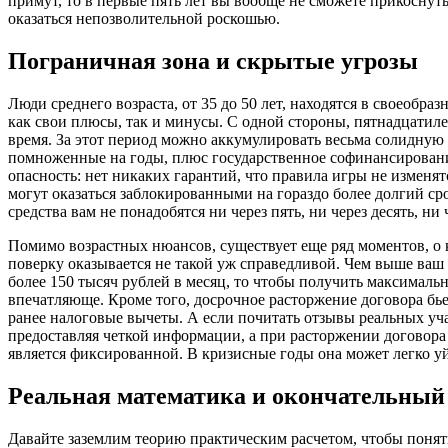
примут, то в первые пять лет вы вообще не сможете прикоснут
оказаться непозволительной роскошью.
Пограничная зона и скрытые угрозы
Люди среднего возраста, от 35 до 50 лет, находятся в своеобр
как свои плюсы, так и минусы. С одной стороны, пятнадцатил
время. За этот период можно аккумулировать весьма солидную
помноженные на годы, плюс государственное софинансировани
опасность: нет никаких гарантий, что правила игры не изменя
могут оказаться заблокированными на гораздо более долгий сро
средства вам не понадобятся ни через пять, ни через десять, ни 
Помимо возрастных нюансов, существует еще ряд моментов, о к
поверку оказывается не такой уж справедливой. Чем выше ваш
более 150 тысяч рублей в месяц, то чтобы получить максимальн
впечатляюще. Кроме того, досрочное расторжение договора бь
ранее налоговые вычеты. А если почитать отзывы реальных уча
предоставляя четкой информации, а при расторжении договора
является фиксированной. В кризисные годы она может легко у
Реальная математика и окончательный
Давайте заземлим теорию практическим расчетом, чтобы понят