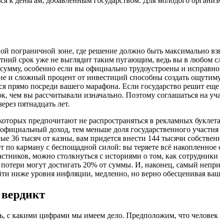
ься к деньгам, добавленным государством. Для молодого организ
азной пограничной зоне, где решение должно быть максимально в
етний срок уже не выглядит таким пугающим, ведь вы в любом с
 сумму, особенно если вы официально трудоустроены и исправно
е и сложный процент от инвестиций способны создать ощутимую
тся прямо посреди вашего марафона. Если государство решит ещ
к, чем вы рассчитывали изначально. Поэтому соглашаться на уча
через пятнадцать лет.
оторых предпочитают не распространяться в рекламных буклетах
 официальный доход, тем меньше доля государственного участи
ые 36 тысяч от казны, вам придется внести 144 тысячи собствен
ет по карману с беспощадной силой: вы теряете всё накопленн
стников, можно столкнуться с историями о том, как сотрудники
 потери могут достигать 20% от суммы. И, наконец, самый неп
йти ниже уровня инфляции, медленно, но верно обесценивая ваш
 вердикт
ь, с какими цифрами мы имеем дело. Предположим, что человек 