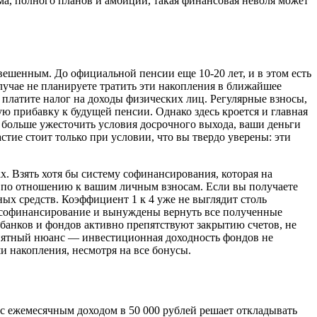
ма, полного планов и амбиций, такая финансовая неволя может
звешенным. До официальной пенсии еще 10-20 лет, и в этом есть
лучае не планируете тратить эти накопления в ближайшее
 платите налог на доходы физических лиц. Регулярные взносы,
 прибавку к будущей пенсии. Однако здесь кроется и главная
е больше ужесточить условия досрочного выхода, ваши деньги
стие стоит только при условии, что вы твердо уверены: эти
. Взять хотя бы систему софинансирования, которая на
я по отношению к вашим личным взносам. Если вы получаете
ных средств. Коэффициент 1 к 4 уже не выглядит столь
ое софинансирование и вынуждены вернуть все полученные
 банков и фондов активно препятствуют закрытию счетов, не
риятный нюанс — инвестиционная доходность фондов не
и накопления, несмотря на все бонусы.
с ежемесячным доходом в 50 000 рублей решает откладывать