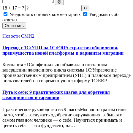
😊
18 + 17 = ?
↻
Уведомлять о новых комментариях
Уведомлять об
ответах
Отправить
Новости СМИ2
Переход с 1С:УПП на 1С:ERP: стратегия обновления,
преимущества новой платформы и варианты миграции
Компания «1С» официально объявила о поэтапном
завершении жизненного цикла системы 1С:Управление
производственным предприятием (УПП) и плановом переходе
пользователей на современную платформу 1С:ERP.…
Путь к себе: 9 практических шагов для обретения
самопринятия и гармонии
Практическое руководство из 9 шаговМы часто тратим силы
на то, чтобы заслужить одобрение окружающих, забывая о
самом главном человеке — о себе. Научиться принимать и
ценить себя — это фундамент, на…