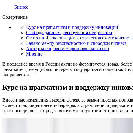
Бизнес
Содержание
Курс на прагматизм и поддержку инноваций
Свобода данных для обучения нейросетей
От полной локализации к стратегическому контрол
Баланс между безопасностью и свободой бизнеса
Авторское право и маркировка контента
Мнение
В последнее время в России активно формируется новая, более
развиваться, не ущемляя интересы государства и общества. Не
направлении.
Курс на прагматизм и поддержку иннов
Внесённые изменения выходят далеко за рамки простых поправ
возвести бюрократические барьеры, а стремление поддержать т
плотного диалога с представителями индустрии, что позволил