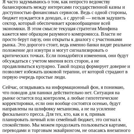
Я часто задумываюсь о том, как непросто ведомству
балансировать между интересами государственной казны и
доступностью финансовых сервисов. Ведь с одной стороны,
бюджет нуждается в доходах, а с другой — нельзя задушить
сектор, который обеспечивает кровообращение всей
экономики. В этом смысле текущая стратегия Минфина
кажется мне образцом разумного компромисса. Власти не
просто берут паузу, они открыты к диалогу с участниками
рынка. Это дорогого стоит, ведь именно банки видят реальное
положение дел изнутри и могут сигнализировать о
критических точках. Если понадобятся изменения, они будут
обсуждаться с учетом мнения всех сторон, а не
продавливаться кулуарно. Такой подход формирует доверие и
позволяет избежать шоковой терапии, от которой страдают в
первую очередь простые люди.
Сейчас, оглядываясь на информационный фон, я понимаю,
что поводов для паники действительно нет. Ситуация на
рынке остается под контролем, а любые гипотетические
корректировки, если они вообще состоятся осенью, будут
направлены на шлифовку механизма, а не на усиление
фискального пресса. Для тех, кто, как и я, привык
планировать личный или семейный бюджет, это сигнал к
спокойствию. Мы можем продолжать пользоваться картами,
переводами и торговым эквайрингом, не опасаясь внезапного