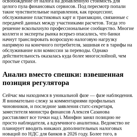
освобождение от налога на добавленную стоимость для
целого пула финансовых сервисов. Под пересмотр попали
такие чувствительные направления, как процессинг,
обслуживание пластиковых карт и транзакции, связанные с
передачей данных между участниками расчетов. Тогда это
решение всколыхнуло профессиональное сообщество. Многие
коллеги и эксперты рынка всерьез опасались, что банки
начнут транслировать возросшую налоговую нагрузку
напрямую на конечного потребителя, зашивая ее в тарифы на
обслуживание или комиссии за переводы. Однако
действительность оказалась куда более многослойной, чем
простые страхи.
Анализ вместо спешки: взвешенная
позиция регулятора
Сейчас мы находимся в уникальной фазе — фазе наблюдения.
Я внимательно слежу за комментариями профильных
чиновников, и последние заявления статс-секретаря,
заместителя министра финансов Алексея Сазанова
расставляют все точки над i. Минфин занял позицию не
просто наблюдателя, а вдумчивого аналитика. Ведомство не
планирует вводить никаких дополнительных налоговых
новаций по НДС для банков в 2026 году. Более того, в