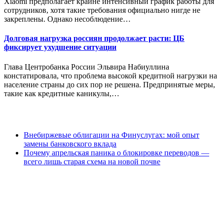
Xiaomi предполагает крайне интенсивный график работы для
сотрудников, хотя такие требования официально нигде не
закреплены. Однако несоблюдение…
Долговая нагрузка россиян продолжает расти: ЦБ
фиксирует ухудшение ситуации
Глава Центробанка России Эльвира Набиуллина
констатировала, что проблема высокой кредитной нагрузки на
население страны до сих пор не решена. Предпринятые меры,
такие как кредитные каникулы,…
Внебиржевые облигации на Финуслугах: мой опыт
замены банковского вклада
Почему апрельская паника о блокировке переводов —
всего лишь старая схема на новой почве