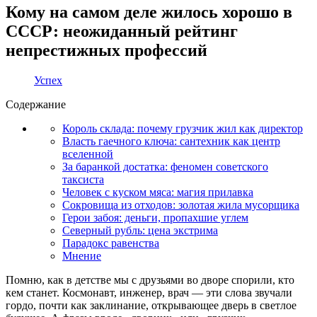
Кому на самом деле жилось хорошо в
СССР: неожиданный рейтинг
непрестижных профессий
Успех
Содержание
Король склада: почему грузчик жил как директор
Власть гаечного ключа: сантехник как центр
вселенной
За баранкой достатка: феномен советского
таксиста
Человек с куском мяса: магия прилавка
Сокровища из отходов: золотая жила мусорщика
Герои забоя: деньги, пропахшие углем
Северный рубль: цена экстрима
Парадокс равенства
Мнение
Помню, как в детстве мы с друзьями во дворе спорили, кто
кем станет. Космонавт, инженер, врач — эти слова звучали
гордо, почти как заклинание, открывающее дверь в светлое