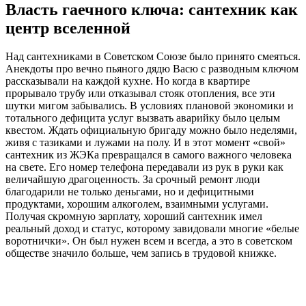
Власть гаечного ключа: сантехник как
центр вселенной
Над сантехниками в Советском Союзе было принято смеяться.
Анекдоты про вечно пьяного дядю Васю с разводным ключом
рассказывали на каждой кухне. Но когда в квартире
прорывало трубу или отказывал стояк отопления, все эти
шутки мигом забывались. В условиях плановой экономики и
тотального дефицита услуг вызвать аварийку было целым
квестом. Ждать официальную бригаду можно было неделями,
живя с тазиками и лужами на полу. И в этот момент «свой»
сантехник из ЖЭКа превращался в самого важного человека
на свете. Его номер телефона передавали из рук в руки как
величайшую драгоценность. За срочный ремонт люди
благодарили не только деньгами, но и дефицитными
продуктами, хорошим алкоголем, взаимными услугами.
Получая скромную зарплату, хороший сантехник имел
реальный доход и статус, которому завидовали многие «белые
воротнички». Он был нужен всем и всегда, а это в советском
обществе значило больше, чем запись в трудовой книжке.