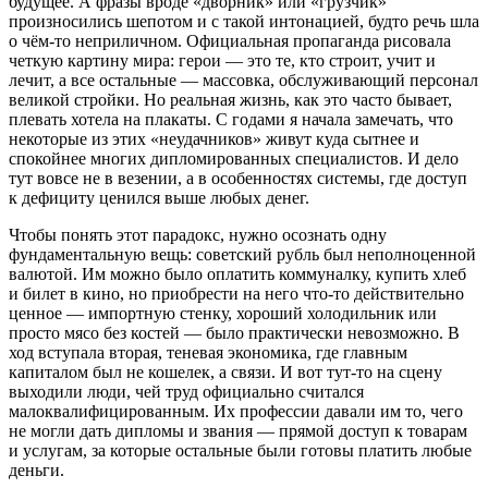
будущее. А фразы вроде «дворник» или «грузчик»
произносились шепотом и с такой интонацией, будто речь шла
о чём-то неприличном. Официальная пропаганда рисовала
четкую картину мира: герои — это те, кто строит, учит и
лечит, а все остальные — массовка, обслуживающий персонал
великой стройки. Но реальная жизнь, как это часто бывает,
плевать хотела на плакаты. С годами я начала замечать, что
некоторые из этих «неудачников» живут куда сытнее и
спокойнее многих дипломированных специалистов. И дело
тут вовсе не в везении, а в особенностях системы, где доступ
к дефициту ценился выше любых денег.
Чтобы понять этот парадокс, нужно осознать одну
фундаментальную вещь: советский рубль был неполноценной
валютой. Им можно было оплатить коммуналку, купить хлеб
и билет в кино, но приобрести на него что-то действительно
ценное — импортную стенку, хороший холодильник или
просто мясо без костей — было практически невозможно. В
ход вступала вторая, теневая экономика, где главным
капиталом был не кошелек, а связи. И вот тут-то на сцену
выходили люди, чей труд официально считался
малоквалифицированным. Их профессии давали им то, чего
не могли дать дипломы и звания — прямой доступ к товарам
и услугам, за которые остальные были готовы платить любые
деньги.