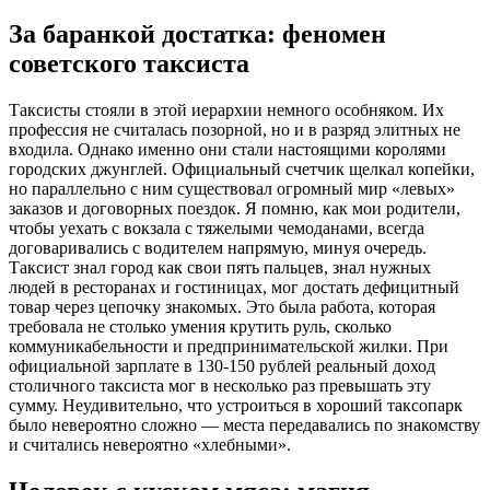
За баранкой достатка: феномен
советского таксиста
Таксисты стояли в этой иерархии немного особняком. Их
профессия не считалась позорной, но и в разряд элитных не
входила. Однако именно они стали настоящими королями
городских джунглей. Официальный счетчик щелкал копейки,
но параллельно с ним существовал огромный мир «левых»
заказов и договорных поездок. Я помню, как мои родители,
чтобы уехать с вокзала с тяжелыми чемоданами, всегда
договаривались с водителем напрямую, минуя очередь.
Таксист знал город как свои пять пальцев, знал нужных
людей в ресторанах и гостиницах, мог достать дефицитный
товар через цепочку знакомых. Это была работа, которая
требовала не столько умения крутить руль, сколько
коммуникабельности и предпринимательской жилки. При
официальной зарплате в 130-150 рублей реальный доход
столичного таксиста мог в несколько раз превышать эту
сумму. Неудивительно, что устроиться в хороший таксопарк
было невероятно сложно — места передавались по знакомству
и считались невероятно «хлебными».