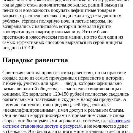
год за два в стаж, дополнительное жилье, ранний выход на
пенсию и возможность покупать дефицитные товары в
закрытых распределителях. Люди ехали туда «за длинным
рублем», терпели полярную ночь и лютые морозы, но
возвращались с капиталом, который позволял купить
кооперативную квартиру или машину. Это не было
престижно в классическом понимании, но это был один из
самых эффективных способов вырваться из серой нищеты
позднего СССР.
Парадокс равенства
Советская система провозгласила равенство, но на практике
создала одно из самых причудливых неравенств в истории.
Инженер, учитель или врач — люди, которых официально
называли элитой общества, — часто едва сводили концы с
концами. Их зарплаты в 120-150 рублей полностью съедались
обязательными платежами и скудным набором продуктов. А
грузчик, сантехник или продавец, чей труд считался
«неквалифицированным», имел доступ к реальным благам.
Они не были коррупционерами в привычном смысле слова —
скорее, они были умелыми игроками в системе, где
ключевым
активом становился доступ к ресурсам
, а не количество денег
в сберкассе. Это была адаптация к миру тотального дефицита,