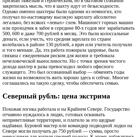
признан тяжелым и героическим, но в бытовом сознании
закрепилась мысль, что в шахту идут от безысходности.
Однако именно шахтеры были одними из немногих, кто
получал по-настоящему высокую зарплату абсолютно
легально, без всяких «левых» схем. Машинист горных машин
или проходчик в забое в середине 80-х годов мог зарабатывать
500, 600 и даже 700 рублей в месяц. Это были колоссальные
деньги, если учесть, что средняя зарплата по стране
колебалась в районе 130 рублей, а врач или учитель получали
и того меньше. Да, эта работа пожирала здоровье, была
связана с ежедневным риском для жизни и требовала
нечеловеческой выносливости. Но с точки зрения чистого
дохода шахтер в разы превосходил любого офисного
служащего. Это был осознанный выбор — обменять годы
жизни на возможность жить хорошо здесь и сейчас. Многие
соглашались на такую сделку, чтобы обеспечить семью.
Северный рубль: цена экстрима
Похожая логика работала и на Крайнем Севере. Государство
отчаянно нуждалось в людях, готовых осваивать
неприветливые территории, и платило за это щедрые
надбавки. Буровой мастер или командир подводной лодки на
Севере могли получать до 750 рублей — сумма, просто
немыслимая для жителя средней полосы. К этому добавлялись