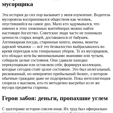
мусорщика
Эта история до сих пор вызывает у меня изумление. Водитель
мусоровоза воспринимался обществом как человек,
опустившийся на самое дно. Мало кто задумывался, что
именно в этих зловонных контейнерах можно найти
настоящее богатство. Советские люди часто не понимали
ценности старых вещей, доставшихся от бабушек.
Антикварная посуда, старинные книги, иконы, монеты
царской чеканки — всё это безжалостно выбрасывалось во
время переездов или генеральных уборок. Те из мусорщиков,
кто обладал хотя бы минимальными знаниями или чутьем,
собирали целые состояния. Они сдавали находки
перекупщикам или оставляли себе, формируя коллекции,
которые сегодня стоят целое состояние. Это был нелегальный,
рискованный, но невероятно прибыльный бизнес, о котором
обычные граждане даже не подозревали. Пока интеллигенция
спорила о высоком, кто-то методично выгребал из ее же
мусора предметы старины.
Герои забоя: деньги, пропахшие углем
С шахтерами история совсем иная. Их труд был официально