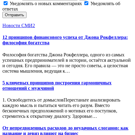
Уведомлять о новых комментариях
Уведомлять об
ответах
Отправить
Новости СМИ2
12 принципов финансового успеха от Джона Рокфеллера:
философия богатства
Философия богатства Джона Рокфеллера, одного из самых
успешных предпринимателей в истории, остаётся актуальной
и сегодня. Его правила — это не просто советы, а целостная
система мышления, ведущая к…
5 ключевых принципов построения гармоничных
отношений с мужчиной
1. Освободитесь от домысловПерестаньте анализировать
каждую мысль и пытаться читать его разум. Вместо
бесконечных предположений о мотивах его поступков,
стремитесь к открытому диалогу. Здоровые…
От непредвиденных расходов до неудачных слоганов: как
название и девиз влияют на бизнес