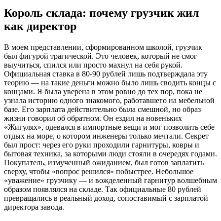
Король склада: почему грузчик жил
как директор
В моем представлении, сформированном школой, грузчик
был фигурой трагической. Это человек, который не смог
выучиться, спился или просто махнул на себя рукой.
Официальная ставка в 80-90 рублей лишь подтверждала эту
теорию — на такие деньги можно было лишь сводить концы с
концами. Я была уверена в этом ровно до тех пор, пока не
узнала историю одного знакомого, работавшего на мебельной
базе. Его зарплата действительно была смешной, но образ
жизни говорил об обратном. Он ездил на новеньких
«Жигулях», одевался в импортные вещи и мог позволить себе
отдых на море, о котором инженеры только мечтали. Секрет
был прост: через его руки проходили гарнитуры, ковры и
бытовая техника, за которыми люди стояли в очередях годами.
Покупатель, измученный ожиданием, был готов заплатить
сверху, чтобы «вопрос решился» побыстрее. Небольшое
«уважение» грузчику — и вожделенный гарнитур волшебным
образом появлялся на складе. Так официальные 80 рублей
превращались в реальный доход, сопоставимый с зарплатой
директора завода.