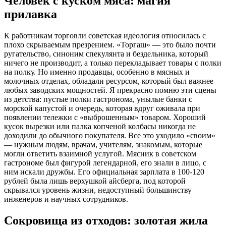
Человек с куском мяса: магия
прилавка
К работникам торговли советская идеология относилась с
плохо скрываемым презрением. «Торгаш» — это было почти
ругательство, синоним спекулянта и бездельника, который
ничего не производит, а только перекладывает товары с полки
на полку. Но именно продавцы, особенно в мясных и
молочных отделах, обладали ресурсом, который был важнее
любых заводских мощностей. Я прекрасно помню эти сцены
из детства: пустые полки гастронома, унылые банки с
морской капустой и очередь, которая вдруг оживала при
появлении тележки с «выброшенным» товаром. Хороший
кусок вырезки или палка копченой колбасы никогда не
доходили до обычного покупателя. Все это уходило «своим»
— нужным людям, врачам, учителям, знакомым, которые
могли ответить взаимной услугой. Мясник в советском
гастрономе был фигурой легендарной, его знали в лицо, с
ним искали дружбы. Его официальная зарплата в 100-120
рублей была лишь верхушкой айсберга, под которой
скрывался уровень жизни, недоступный большинству
инженеров и научных сотрудников.
Сокровища из отходов: золотая жила