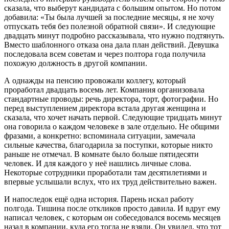
сказала, что выберут кандидата с большим опытом. Но потом
добавила: «Ты была лучшей за последние месяцы, я не хочу
отпускать тебя без полезной обратной связи». И следующие
двадцать минут подробно рассказывала, что нужно подтянуть.
Вместо шаблонного отказа она дала план действий. Девушка
последовала всем советам и через полтора года получила
похожую должность в другой компании.
А однажды на пенсию провожали коллегу, который
проработал двадцать восемь лет. Компания организовала
стандартные проводы: речь директора, торт, фотографии. Но
перед выступлением директора встала другая женщина и
сказала, что хочет начать первой. Следующие тридцать минут
она говорила о каждом человеке в зале отдельно. Не общими
фразами, а конкретно: вспоминала ситуации, замечала
сильные качества, благодарила за поступки, которые никто
раньше не отмечал. В комнате было больше пятидесяти
человек. И для каждого у неё нашлись личные слова.
Некоторые сотрудники проработали там десятилетиями и
впервые услышали вслух, что их труд действительно важен.
И напоследок ещё одна история. Парень искал работу
полгода. Тишина после откликов просто давила. И вдруг ему
написал человек, с которым он собеседовался восемь месяцев
назад в компании, куда его тогда не взяли. Он увидел, что тот