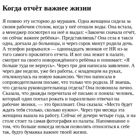
Когда отчёт важнее жизни
Я помню эту историю до мурашек. Одна женщина сидела за
своим рабочим столом, когда у неё отошли воды. Она встала,
а менеджер посмотрел на неё и выдал: «Закончи сначала отчёт,
он сейчас важнее ребёнка». Представляешь? Она села в такси
одна, доехала до больницы, и через сорок минут родила дочь.
А телефон разрывался — одиннадцать звонков от HR из-за
того самого проклятого отчета. И вот она лежит в палате,
смотрит на своего новорождённого ребёнка и понимает: «Я
больше туда не вернусь». Через три дня написала заявление. А
через две недели, уже без работы, с младенцем на руках,
откликнулась на новую вакансию. Честно написала в
сопроводительном письме, что только что родила. И знаешь,
что сделала руководительница отдела? Она позвонила лично.
Сказала, что дважды перечитала её письмо и поняла: человек,
который один поехал рожать и параллельно отвечал на
рабочие звонки, — это бриллиант. Она сказала: «Место будет
ждать тебя столько, сколько нужно». Через три месяца эта
женщина вышла на работу. Сейчас её дочери четыре года, и на
столе стоит та самая фотография из палаты. Напоминание о
том, что больше никогда нельзя позволять относиться к себе
так, будто бумажка важнее твоей жизни.