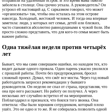
отправили на удалённый остров. В это время мама тяжело
заболела в столице. Она срочно уехала. А руководитель? Он
устроил ей настоящий ад. С сарказмом говорил, что может
«организовать» так, чтобы она осталась на этом острове
навсегда. Холодный, жестокий человек. И тогда она впервые
заметила: люди, у которых нет семьи, детей или близких,
часто становятся абсолютно равнодушными к чужой боли. Им
просто сложно представить, что для кого-то семья может быть
важнее работы.
Одна тяжёлая неделя против четырёх
лет
Бывает, что мы сами совершаем ошибки, но находим тех, кто
видит дальше одного провала. Один парень ужасно уволился
с прошлой работы. Почти без предупреждения, бросил
сложный проект. Думал, что сжёг все мосты. Через год новый
работодатель запросил рекомендации у бывшего
руководителя. Он неделю не спал от страха, представляя, что
она про него расскажет. Но работу он получил. А через
несколько лет случайно встретил её на мероприятии.
Поблагодарил и признался, что боялся того звонка. Она
ответила: «Вы были хорошим сотрудником, который плохо
ушёл. Это не одно и то же. Я не собиралась позволить одной