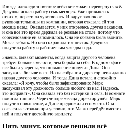
Иногда одно-единственное действие может перевернуть всё.
Девушка искала работу семь месяцев. Уже привыкла к
отказам, перестала чувствовать. И вдруг звонок от
руководительницы из компании, которая отказала ей три
месяца назад. Оказывается, у них открылась другая вакансия,
и она всё это время держала её резюме на столе, потому что
собеседование ей запомнилось. Она не обязана была звонить.
Могла забыть. Но она сохранила тот листок. Девушка
получила работу и работает там уже два года.
Знаешь, бывают моменты, когда защита другого человека
требует больше смелости, чем борьба за себя. В одном офисе
все были уверены, что повышение получит Дина. Она
заслужила больше всех. Но на собрании директор неожиданно
назвал другого человека. И тогда Дина встала и спокойно
сказала: «Я хочу, чтобы было зафиксировано: Марк
заслуживал эту должность больше любого из нас. Надеюсь,
это исправят». Она сказала это без истерики и села. В комнате
повисла тишина. Через четыре месяца директор ушёл. Марк
получил повышение, а Дине предложили его место. Она
согласилась только при условии, что Марк перейдёт вместе с
ней и получит достойную зарплату.
Пять минут, которые решили всё