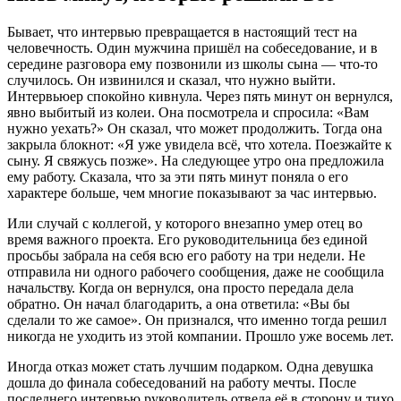
Бывает, что интервью превращается в настоящий тест на
человечность. Один мужчина пришёл на собеседование, и в
середине разговора ему позвонили из школы сына — что-то
случилось. Он извинился и сказал, что нужно выйти.
Интервьюер спокойно кивнула. Через пять минут он вернулся,
явно выбитый из колеи. Она посмотрела и спросила: «Вам
нужно уехать?» Он сказал, что может продолжить. Тогда она
закрыла блокнот: «Я уже увидела всё, что хотела. Поезжайте к
сыну. Я свяжусь позже». На следующее утро она предложила
ему работу. Сказала, что за эти пять минут поняла о его
характере больше, чем многие показывают за час интервью.
Или случай с коллегой, у которого внезапно умер отец во
время важного проекта. Его руководительница без единой
просьбы забрала на себя всю его работу на три недели. Не
отправила ни одного рабочего сообщения, даже не сообщила
начальству. Когда он вернулся, она просто передала дела
обратно. Он начал благодарить, а она ответила: «Вы бы
сделали то же самое». Он признался, что именно тогда решил
никогда не уходить из этой компании. Прошло уже восемь лет.
Иногда отказ может стать лучшим подарком. Одна девушка
дошла до финала собеседований на работу мечты. После
последнего интервью руководитель отвела её в сторону и тихо