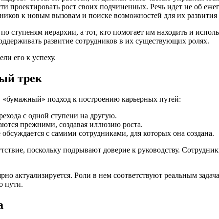
ти проектировать рост своих подчиненных. Речь идет не об еже
дников к новым вызовам и поиске возможностей для их развития 
о ступеням иерархии, а тот, кто помогает им находить и использ
поддерживать развитие сотрудников в их существующих ролях.
ли его к успеху.
ый трек
, «бумажный» подход к построению карьерных путей:
рехода с одной ступени на другую.
таются прежними, создавая иллюзию роста.
обсуждается с самими сотрудниками, для которых она создана.
утствие, поскольку подрывают доверие к руководству. Сотрудни
рно актуализируется. Роли в нем соответствуют реальным задач
о пути.
а