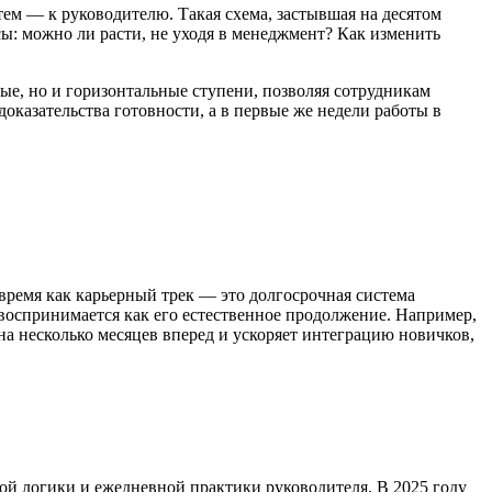
ем — к руководителю. Такая схема, застывшая на десятом
ы: можно ли расти, не уходя в менеджмент? Как изменить
ые, но и горизонтальные ступени, позволяя сотрудникам
доказательства готовности, а в первые же недели работы в
время как карьерный трек — это долгосрочная система
 воспринимается как его естественное продолжение. Например,
 на несколько месяцев вперед и ускоряет интеграцию новичков,
кой логики и ежедневной практики руководителя. В 2025 году