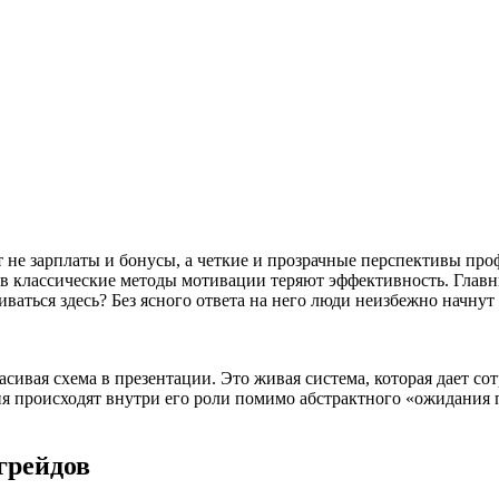
 не зарплаты и бонусы, а четкие и прозрачные перспективы про
 классические методы мотивации теряют эффективность. Главны
виваться здесь? Без ясного ответа на него люди неизбежно начну
ивая схема в презентации. Это живая система, которая дает со
нения происходят внутри его роли помимо абстрактного «ожидани
грейдов