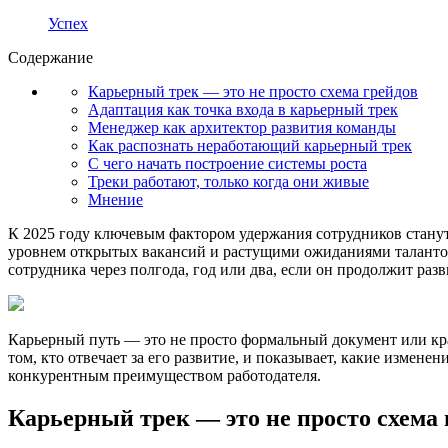
Успех
Содержание
Карьерный трек — это не просто схема грейдов
Адаптация как точка входа в карьерный трек
Менеджер как архитектор развития команды
Как распознать неработающий карьерный трек
С чего начать построение системы роста
Треки работают, только когда они живые
Мнение
К 2025 году ключевым фактором удержания сотрудников станут
уровнем открытых вакансий и растущими ожиданиями талантов
сотрудника через полгода, год или два, если он продолжит раз
Карьерный путь — это не просто формальный документ или крас
том, кто отвечает за его развитие, и показывает, какие изме
конкурентным преимуществом работодателя.
Карьерный трек — это не просто схема 