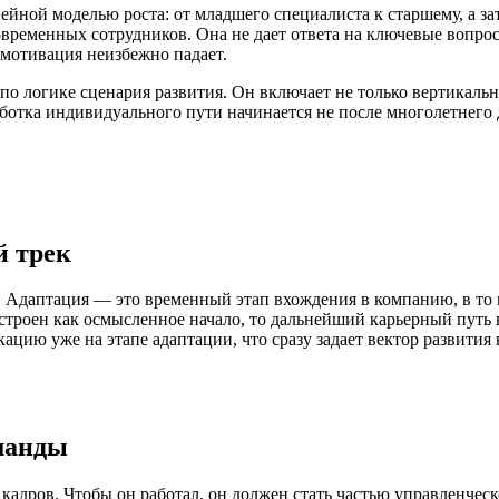
ной моделью роста: от младшего специалиста к старшему, а зат
временных сотрудников. Она не дает ответа на ключевые вопрос
 мотивация неизбежно падает.
 логике сценария развития. Он включает не только вертикальн
работка индивидуального пути начинается не после многолетнего 
й трек
. Адаптация — это временный этап вхождения в компанию, в то 
ыстроен как осмысленное начало, то дальнейший карьерный путь
ацию уже на этапе адаптации, что сразу задает вектор развития
манды
кадров. Чтобы он работал, он должен стать частью управленчес