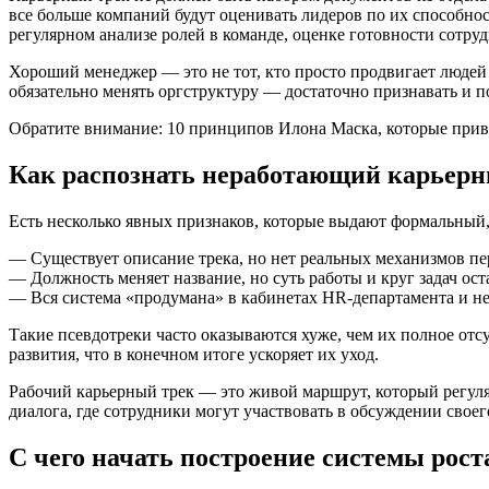
все больше компаний будут оценивать лидеров по их способнос
регулярном анализе ролей в команде, оценке готовности сотру
Хороший менеджер — это не тот, кто просто продвигает людей п
обязательно менять оргструктуру — достаточно признавать и 
Обратите внимание: ​​10 принципов Илона Маска, которые приве
Как распознать неработающий карьерн
Есть несколько явных признаков, которые выдают формальный
— Существует описание трека, но нет реальных механизмов пе
— Должность меняет название, но суть работы и круг задач ос
— Вся система «продумана» в кабинетах HR-департамента и не 
Такие псевдотреки часто оказываются хуже, чем их полное отс
развития, что в конечном итоге ускоряет их уход.
Рабочий карьерный трек — это живой маршрут, который регуля
диалога, где сотрудники могут участвовать в обсуждении своег
С чего начать построение системы рост