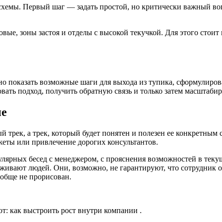
схемы. Первый шаг — задать простой, но критически важный воп
ые, зоны застоя и отделы с высокой текучкой. Для этого стоит
но показать возможные шаги для выхода из тупика, сформулиров
вать подход, получить обратную связь и только затем масштабир
ые
 трек, а трек, который будет понятен и полезен ее конкретным
жеты или привлечение дорогих консультантов.
улярных бесед с менеджером, с прояснения возможностей в текущ
ивают людей. Они, возможно, не гарантируют, что сотрудник ос
ообще не прорисован.
т: как выстроить рост внутри компании .