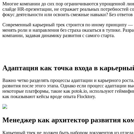
Многие компании до сих пор ограничиваются упрощенной линей
слайде HR-презентации, не отражает реальных потребностей со
фокус деятельности или освоить смежные навыки? Без ответов
Современный карьерный трек строится по иному принципу — по
менять роли и направления без страха оказаться в тупике. Раз
компании, задавая динамику развития с самого старта.
Адаптация как точка входа в карьерны
Важно четко разделять процессы адаптации и карьерного роста
развития после этого этапа. Однако если процесс адаптации в
некоторые платформы, такие как potok.io, используют геймифик
как показывают кейсы вроде опыта Flocktory.
Менеджер как архитектор развития ко
Карьерный трек не должен быть набором документов из отдела 