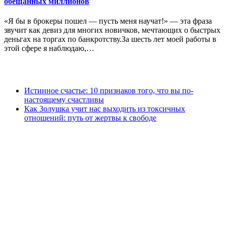
обещанных миллионов
«Я бы в брокеры пошел — пусть меня научат!» — эта фраза
звучит как девиз для многих новичков, мечтающих о быстрых
деньгах на торгах по банкротству.За шесть лет моей работы в
этой сфере я наблюдаю,…
Истинное счастье: 10 признаков того, что вы по-
настоящему счастливы
Как Золушка учит нас выходить из токсичных
отношений: путь от жертвы к свободе