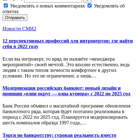
Уведомлять о новых комментариях
Уведомлять об
ответах
Отправить
Новости СМИ2
12 перспективных профессий для интровертов: где найти
себя в 2022 году
Если вы интроверт, то вряд ли назовёте «менеджера
мероприятий» своей мечтой. Это вполне естественно, ведь
людям с таким типом личности комфортнее в других
условиях. Но это не ограничение, а лишь…
Модернизация российских банкнот: новый дизайн и
принцип «один округ — одна купюра» с 2022 по 2025 год
Банк России объявил о масштабной программе обновления
банкнотного ряда, которая будет поэтапно реализована в
период с 2022 по 2025 год. Планируется модернизировать
шесть номиналов образца 1997 года,…
Торги по банкротству: суровая реальность вместо