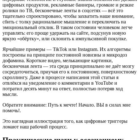
цифровых продуктов, рекламные баннеры, громкие и резкие
ролики по ТВ, бесконечные ленты в соцсетях — всё это
тщательно спроектировано, чтобы захватить наше внимание,
сбить с толку рациональное мышление и переключить на
эмоциональный отклик. В таком состоянии человеком легче
управлять: его проще удержать на сайте, подсунув новую
яркую «обёртку», или склонить к импульсивной покупке.
Ярчайшие примеры — TikTok или Instagram. Их алгоритмы
построены на принципе постоянной новизны и микродоз
дофамина. Короткие видео, мелькающие картинки,
бесконечная лента — эта среда принципиально не даёт мозгу
сосредоточиться, приучая его к постоянному, поверхностному
скроллингу. Даже в процессе написания этой статьи я
отвлёкся на уведомление о комментарии в YouTube и
потратил десять минут на ответ, полностью потеряв ход
мысли.
Обратите внимание: Путь к мечте! Начало. ВЫ в силах мне
помочь!.
Это наглядная иллюстрация того, как цифровые триггеры
ломают наш рабочий процесс.
Практические шаги к осознанному