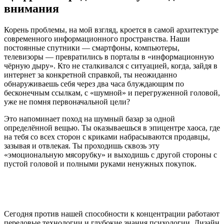
внимания
Корень проблемы, на мой взгляд, кроется в самой архитектуре
современного информационного пространства. Наши
постоянные спутники — смартфоны, компьютеры,
телевизоры — превратились в порталы в «информационную
чёрную дыру». Кто не сталкивался с ситуацией, когда, зайдя в
интернет за конкретной справкой, ты неожиданно
обнаруживаешь себя через два часа блуждающим по
бесконечным ссылкам, с «шумной» и перегруженной головой,
уже не помня первоначальной цели?
Это напоминает поход на шумный базар за одной
определённой вещью. Ты оказываешься в эпицентре хаоса, где
на тебя со всех сторон с криками набрасываются продавцы,
зазывая и отвлекая. Ты проходишь сквозь эту
«эмоциональную мясорубку» и выходишь с другой стороны с
пустой головой и полными руками ненужных покупок.
Сегодня против нашей способности к концентрации работают
передовые технологии и глубокие знания психологии. Дизайн