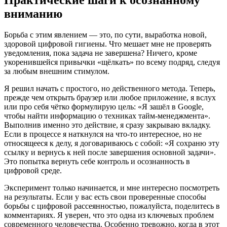
вниманию
Борьба с этим явлением — это, по сути, выработка новой,
здоровой цифровой гигиены. Что мешает мне не проверять
уведомления, пока задача не завершена? Ничего, кроме
укоренившейся привычки «щёлкать» по всему подряд, следуя
за любым внешним стимулом.
Я решил начать с простого, но действенного метода. Теперь,
прежде чем открыть браузер или любое приложение, я вслух
или про себя чётко формулирую цель: «Я зашёл в Google,
чтобы найти информацию о техниках тайм-менеджмента».
Выполнив именно это действие, я сразу закрываю вкладку.
Если в процессе я наткнулся на что-то интересное, но не
относящееся к делу, я договариваюсь с собой: «Я сохраню эту
ссылку и вернусь к ней после завершения основной задачи».
Это попытка вернуть себе контроль и осознанность в
цифровой среде.
Эксперимент только начинается, и мне интересно посмотреть
на результаты. Если у вас есть свои проверенные способы
борьбы с цифровой рассеянностью, пожалуйста, поделитесь в
комментариях. Я уверен, что это одна из ключевых проблем
современного человечества. Особенно тревожно, когда в этот