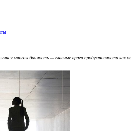
еты
янная многозадачность — главные враги продуктивности как от