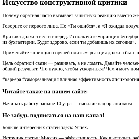
Искусство конструктивной критики
Почему обратная часто вызывает защитную реакцию вместо 
Говорите от первого лица. Не «Ты ошибся», а «Я ожидал получ
Критика должна вести вперед. Используйте «принцип бутербро
из бухгалтерии. Будет здорово, если ты добавишь их сегодня».
Применяйте «принцип горячей плиты»: реакция должна быть не
Цель обратной связи — развивать, а не ломать. Давайте челове
общий результат. Что нужно, чтобы ускориться? Чем я могу по
#карьера #самореализация #личная эффективность #психология
Читайте также на нашем сайте:
Начинать работу раньше 10 утра — насилие над организмом
Не забудь подписаться на наш канал!
Больше интересных статей здесь: Успех.
Источник статьи: Миссия — эффективность. Как выстроить раб