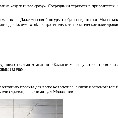
е «сделать все сразу». Сотрудники теряются в приоритетах, не 
анов. — Даже мозговой штурм требует подготовки. Мы не може
словия для focused work». Стратегическое и тактическое планиро
дника с целями компании. «Каждый хочет чувствовать свою знач
сным задачам».
езентацию проекта для всего коллектива, включая вспомогател
льную отдачу», — резюмирует Можжанов.