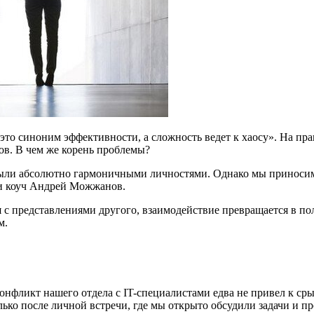
то синоним эффективности, а сложность ведет к хаосу». На пра
ов. В чем же корень проблемы?
были абсолютно гармоничными личностями. Однако мы приносим 
 и коуч Андрей Можжанов.
с представлениями другого, взаимодействие превращается в поле
м.
фликт нашего отдела с IT-специалистами едва не привел к срыв
ько после личной встречи, где мы открыто обсудили задачи и пр