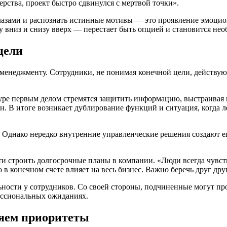
рства, проект быстро сдвинулся с мертвой точки».
лазами и распознать истинные мотивы — это проявление эмоцио
вниз и снизу вверх — перестает быть опцией и становится нео
цели
менеджменту. Сотрудники, не понимая конечной цели, действуют
уре первым делом стремятся защитить информацию, выстраивая 
 В итоге возникает дублирование функций и ситуация, когда лев
Однако нередко внутренние управленческие решения создают ещ
и строить долгосрочные планы в компании. «Люди всегда чувст
в конечном счете влияет на весь бизнес. Важно беречь друг др
ости у сотрудников. Со своей стороны, подчиненные могут про
ессиональных ожиданиях.
ляем приоритеты