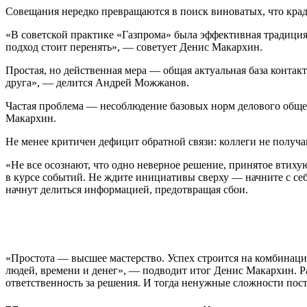
Совещания нередко превращаются в поиск виноватых, что крад
«В советской практике «Газпрома» была эффективная традиция
подход стоит перенять», — советует Денис Макархин.
Простая, но действенная мера — общая актуальная база контакт
друга», — делится Андрей Можжанов.
Частая проблема — несоблюдение базовых норм делового обще
Макархин.
Не менее критичен дефицит обратной связи: коллеги не получа
«Не все осознают, что одно неверное решение, принятое втих
в курсе событий. Не ждите инициативы сверху — начните с себя
начнут делиться информацией, предотвращая сбои.
«Простота — высшее мастерство. Успех строится на комбинаци
людей, времени и денег», — подводит итог Денис Макархин. Ра
ответственность за решения. И тогда ненужные сложности пост