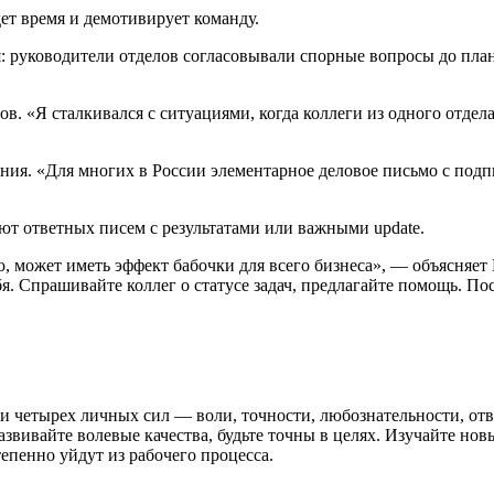
ет время и демотивирует команду.
: руководители отделов согласовывали спорные вопросы до пла
ов. «Я сталкивался с ситуациями, когда коллеги из одного отде
ния. «Для многих в России элементарное деловое письмо с под
ют ответных писем с результатами или важными update.
ую, может иметь эффект бабочки для всего бизнеса», — объясня
. Спрашивайте коллег о статусе задач, предлагайте помощь. Пос
и четырех личных сил — воли, точности, любознательности, от
звивайте волевые качества, будьте точны в целях. Изучайте нов
епенно уйдут из рабочего процесса.