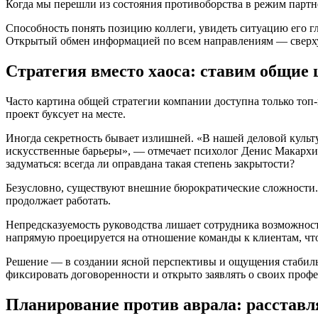
Когда мы перешли из состояния противоборства в режим партне
Способность понять позицию коллеги, увидеть ситуацию его г
Открытый обмен информацией по всем направлениям — сверху 
Стратегия вместо хаоса: ставим общие 
Часто картина общей стратегии компании доступна только топ-
проект буксует на месте.
Иногда секретность бывает излишней. «В нашей деловой культ
искусственные барьеры», — отмечает психолог Денис Макархин.
задуматься: всегда ли оправдана такая степень закрытости?
Безусловно, существуют внешние бюрократические сложности. 
продолжает работать.
Непредсказуемость руководства лишает сотрудника возможност
напрямую проецируется на отношение команды к клиентам, что 
Решение — в создании ясной перспективы и ощущения стабильн
фиксировать договоренности и открыто заявлять о своих проф
Планирование против аврала: расстав