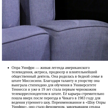
Опра Уинфри — живая легенда американского
телевидения, актриса, продюсер и влиятельнейший
общественный деятель. Она родилась в бедной семье в
штате Миссисипи. Благодаря таланту и упорству она
выиграла стипендию для обучения в Университете
Теннесси и уже в 19 лет стала первым чернокожим
телекорреспондентом в штате. Её карьера стремительно
пошла вверх после переезда в Чикаго в 1983 году для
ведения утреннего шоу. Переименованное в «Шоу Опры
Уинфри», оно стало феноменом, завоевавшим сердца