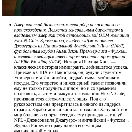
Американский бизнесмен-миллиардер пакистанского
происхождения. Является генеральным директором и
владельцем американской автомобильной OEM-компании
Flex-N-Gate. Кроме того, владеет «Джэксонвилл
Джагуарс» из Национальной Футбольной Лиги (НФЛ),
футбольным клубом Английской Премьер-лиги «Фулхэм»
и является ведущим инвестором рестлинг-промоушена
All Elite Wrestling (AEW).
История Шахида Хана —
классическая история иммигранта, добившегося успеха.
Приехав в США из Пакистана, он, будучи студентом
Университета Иллинойса, подрабатывал мойщиком
посуды. Его упорство и инженерный талант позволили
ему не только получить диплом, но и со временем
возглавить, а затем и выкупить компанию Flex-N-Gate,
производителя автокомплектующих. Под его
руководством она превратилась в одного из лидеров
отрасли. Заработанный капитал позволил Хану войти в
мир большого спорта: сегодня ему принадлежат клуб
NFL «Джэксонвилл Джагуарс» и английский «Фулхэм».
Журнал Forbes по праву назвал его «лицом
американской мечты».