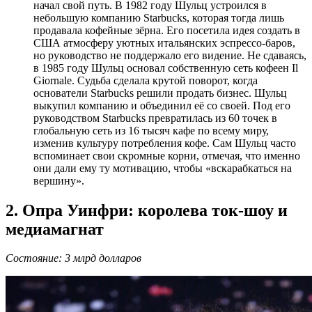
начал свой путь. В 1982 году Шульц устроился в
небольшую компанию Starbucks, которая тогда лишь
продавала кофейные зёрна. Его посетила идея создать в
США атмосферу уютных итальянских эспрессо-баров,
но руководство не поддержало его видение. Не сдаваясь,
в 1985 году Шульц основал собственную сеть кофеен Il
Giornale. Судьба сделала крутой поворот, когда
основатели Starbucks решили продать бизнес. Шульц
выкупил компанию и объединил её со своей. Под его
руководством Starbucks превратилась из 60 точек в
глобальную сеть из 16 тысяч кафе по всему миру,
изменив культуру потребления кофе. Сам Шульц часто
вспоминает свои скромные корни, отмечая, что именно
они дали ему ту мотивацию, чтобы «вскарабкаться на
вершину».
2. Опра Уинфри: королева ток-шоу и
медиамагнат
Состояние: 3 млрд долларов