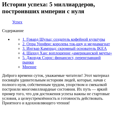
Истории успеха: 5 миллиардеров,
построивших империи с нуля
Успех
Содержание
1. Говард Шульц: создатель кофейной культуры
2. Опра Уинфри: королева ток-шоу и медиамагнат
3. Ингвар Кампрад: скромный основатель IKEA
4. Шахид Хан: воплощение «американской мечты»
5. Джордж Сорос: финансист, переигравший
рынки
Мнение
Доброго времени суток, уважаемые читатели! Этот материал
посвящён удивительным историям людей, которые, начав с
полного нуля, собственным трудом, упорством и смекалкой
построили многомиллиардные состояния. Их путь — яркий
пример того, что для достижения успеха важны не стартовые
условия, а целеустремлённость и готовность действовать.
Приятного и вдохновляющего чтения!