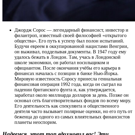
Джордж Сорос — легендарный финансист, инвестор и
филантроп, известный своей философией «открытого
общества». Его путь к успеху был полон испытаний.
Будучи евреем в оккупированной нацистами Венгрии,
он выживал, подделывая документы. В 1947 году ему
удалось бежать в Лондон. Там, учась в Лондонской
школе экономики, он работал носильщиком и
официантом. После окончания учёбы его карьера в
финансах началась с позиции в банке Нью-Йорка.
Мировую известность Соросу принесла гениальная
финансовая операция 1992 года, когда он сыграл на
падении британского фунта и, как утверждается,
заработал около миллиарда долларов за день. Позже он
основал сеть благотворительных фондов по всему миру.
Его деятельность как спекулянта и общественного
деятеля часто вызывает полярные оценки, но его путь от
беженца до одного из самых влиятельных финансистов
планеты неоспорим.
Надеемся, этот топ вдохновил вас! Эти