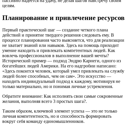
пассивно надеется на удачу, не делая шагов навстречу своим
целям.
Планирование и привлечение ресурсов
Первый практический шаг — создание четкого плана
действий и принятие твердого решения следовать ему. В
процессе планирования часто выясняется, что для реализации
не хватает знаний или навыков. Здесь на помощь приходит
умение находить и привлекать компетентных людей. Как
вовлечь профессионалов в выполнение вашей мечты?
Исторический пример — подход Эндрю Карнеги, одного из
богатейших людей Америки. На его надгробии написано:
«Здесь покоится человек, который умел привлекать на службу
людей более способных, чем он сам». Это искусство —
находить индивидуальный подход к каждому, мотивируя не
только материально, но и понимая личные устремления.
Обратите внимание: Как исполнять свои самые сокровенные
желания, выполняя всего 3 простых шага?.
Таким образом, ключевой элемент успеха — это не только
личная компетентность, но и способность формировать
вокруг себя команду единомышленников.