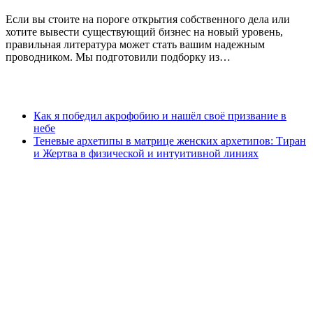
Если вы стоите на пороге открытия собственного дела или
хотите вывести существующий бизнес на новый уровень,
правильная литература может стать вашим надежным
проводником. Мы подготовили подборку из…
Как я победил акрофобию и нашёл своё призвание в
небе
Теневые архетипы в матрице женских архетипов: Тиран
и Жертва в физической и интуитивной линиях