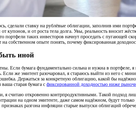
сь, сделали ставку на рублёвые облигации, заполнив ими портфе
 купонов, и от роста тела долга. Увы, реальность вносит жёст
то портфели таких инвесторов начнут проседать с пугающей ско
ит на собственном опыте понять, почему фиксированная доходно
 быть иной
тны. Если бумага фундаментально сильна и нужна в портфеле, я
Если же эмитент разочаровал, я стараюсь выйти из него с мин
ошибка. Держаться за конкретную облигацию, какой бы надёжной
 ваша старая бумага с
фиксированной доходностью ниже рыноч
и, я считаю откровенно контрпродуктивными. Такой подход лиш
нтрации на одном эмитенте, даже самом надёжном, будут только 
признаках разгона инфляции старые выпуски облигаций обречен