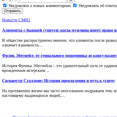
↻
Уведомлять о новых комментариях
Уведомлять об ответа
Отправить
Новости СМИ2
Алименты с бывшей супруги: когда мужчина имеет право 
В обществе распространено мнение, что алименты после разво
означает взаимность…
Фрэнк Эбегнейл: от гениального мошенника до консультан
История Фрэнка Эбегнейла – это удивительный путь от одаренн
врожденным актерским…
Сильвестр Сталлоне: История преодоления и путь к успеху
На протяжении жизни мы часто неосознанно подражаем тем, ког
настоящему выдающихся людей,…