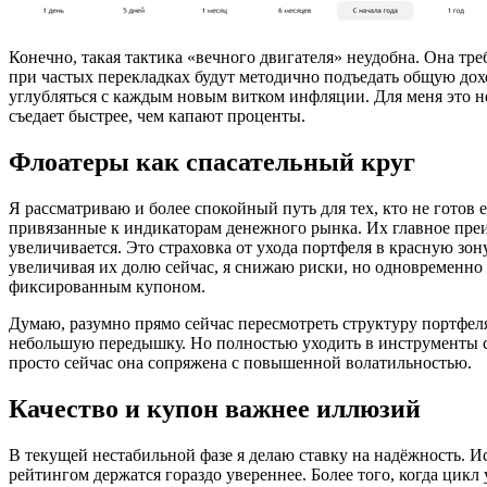
Конечно, такая тактика «вечного двигателя» неудобна. Она тр
при частых перекладках будут методично подъедать общую дохо
углубляться с каждым новым витком инфляции. Для меня это 
съедает быстрее, чем капают проценты.
Флоатеры как спасательный круг
Я рассматриваю и более спокойный путь для тех, кто не гото
привязанные к индикаторам денежного рынка. Их главное преим
увеличивается. Это страховка от ухода портфеля в красную зон
увеличивая их долю сейчас, я снижаю риски, но одновременно б
фиксированным купоном.
Думаю, разумно прямо сейчас пересмотреть структуру портфеля
небольшую передышку. Но полностью уходить в инструменты с 
просто сейчас она сопряжена с повышенной волатильностью.
Качество и купон важнее иллюзий
В текущей нестабильной фазе я делаю ставку на надёжность. 
рейтингом держатся гораздо увереннее. Более того, когда ци