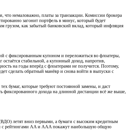
и, что немаловажно, платы за транзакции. Комиссии брокера
нтированно загонит портфель в минус, который будет
м грузом, как забытый банковский вклад, который инфляция
ций с фиксированным купоном и переложиться во флоатеры,
 остаётся стабильной, а купонный доход, напротив,
дность на годы вперёд с флоатерами не получится. Поэтому,
удет сделать обратный манёвр и снова войти в выпуски с
тех бумаг, которые требуют постоянной замены, и даст
ть фиксированного дохода на длинной дистанции всё же выше,
 (ВДО) летят вниз первыми, а бумаги с высоким кредитным
енты с рейтингами AA и AAA покажут наибольшую общую