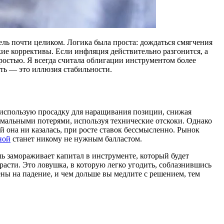
ль почти целиком. Логика была проста: дождаться смягчения
кие коррективы. Если инфляция действительно разгонится, а
ростью. Я всегда считала облигации инструментом более
сть — это иллюзия стабильности.
 использую просадку для наращивания позиции, снижая
имальными потерями, используя технические отскоки. Однако
 она ни казалась, при росте ставок бессмысленно. Рынок
ной
станет никому не нужным балластом.
ь замораживает капитал в инструменте, который будет
расти. Это ловушка, в которую легко угодить, соблазнившись
ы на падение, и чем дольше вы медлите с решением, тем