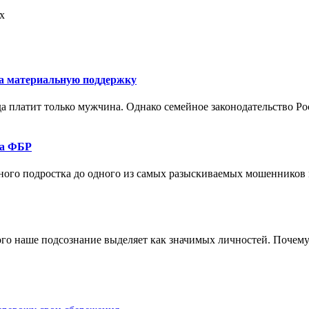
х
на материальную поддержку
да платит только мужчина. Однако семейное законодательство Р
та ФБР
ого подростка до одного из самых разыскиваемых мошенников ми
о наше подсознание выделяет как значимых личностей. Почему б