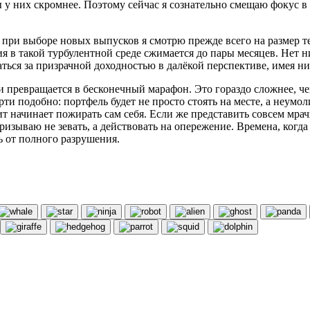
ы у них скромнее. Поэтому сейчас я сознательно смещаю фокус в 
: при выборе новых выпусков я смотрю прежде всего на размер 
ия в такой турбулентной среде сжимается до пары месяцев. Нет н
аться за призрачной доходностью в далёкой перспективе, имея н
превращается в бесконечный марафон. Это гораздо сложнее, чем
рти подобно: портфель будет не просто стоять на месте, а неум
зит начинает пожирать сам себя. Если же представить совсем мр
изываю не зевать, а действовать на опережение. Времена, когда
ь от полного разрушения.