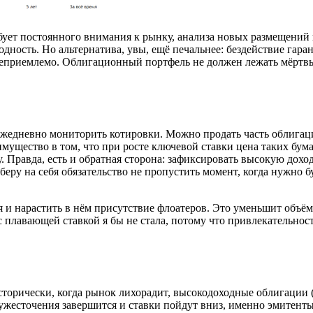
ебует постоянного внимания к рынку, анализа новых размещений 
дность. Но альтернатива, увы, ещё печальнее: бездействие гара
неприемлемо. Облигационный портфель не должен лежать мёртвы
в ежедневно мониторить котировки. Можно продать часть облига
ущество в том, что при росте ключевой ставки цена таких бумаг
у. Правда, есть и обратная сторона: зафиксировать высокую дохо
еру на себя обязательство не пропустить момент, когда нужно б
 и нарастить в нём присутствие флоатеров. Это уменьшит объём 
плавающей ставкой я бы не стала, потому что привлекательнос
Исторически, когда рынок лихорадит, высокодоходные облигации
кл ужесточения завершится и ставки пойдут вниз, именно эмит