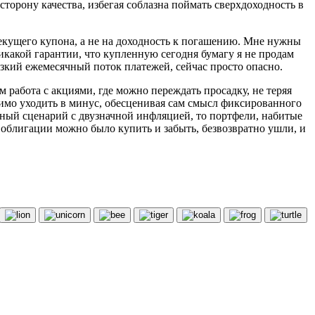
сторону качества, избегая соблазна поймать сверхдоходность в
текущего купона, а не на доходность к погашению. Мне нужны
икакой гарантии, что купленную сегодня бумагу я не продам
изкий ежемесячный поток платежей, сейчас просто опасно.
 работа с акциями, где можно переждать просадку, не теряя
олимо уходить в минус, обесценивая сам смысл фиксированного
ачный сценарий с двузначной инфляцией, то портфели, набитые
 облигации можно было купить и забыть, безвозвратно ушли, и