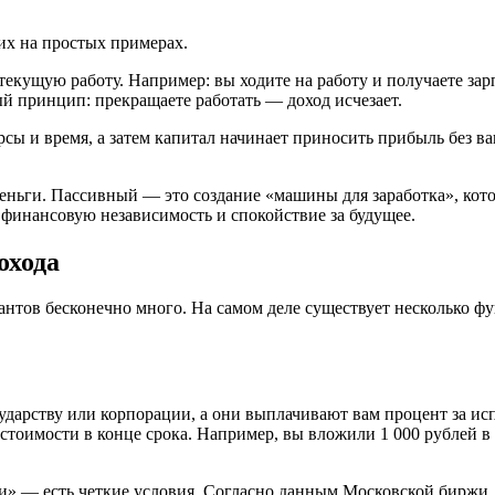
их на простых примерах.
екущую работу. Например: вы ходите на работу и получаете зарпл
ный принцип: прекращаете работать — доход исчезает.
рсы и время, а затем капитал начинает приносить прибыль без в
еньги. Пассивный — это создание «машины для заработка», кот
 финансовую независимость и спокойствие за будущее.
охода
иантов бесконечно много. На самом деле существует несколько 
ударству или корпорации, а они выплачивают вам процент за исп
тоимости в конце срока. Например, вы вложили 1 000 рублей в 
ки» — есть четкие условия. Согласно данным Московской биржи