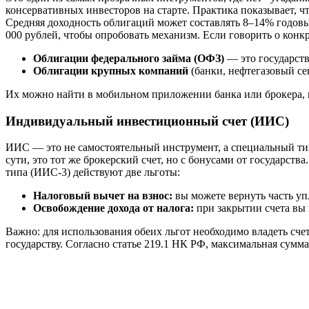
консервативных инвесторов на старте. Практика показывает, 
Средняя доходность облигаций может составлять 8–14% годовых
000 рублей, чтобы опробовать механизм. Если говорить о конк
Облигации федерального займа (ОФЗ)
— это государст
Облигации крупных компаний
(банки, нефтегазовый се
Их можно найти в мобильном приложении банка или брокера, г
Индивидуальный инвестиционный счет (ИИС)
ИИС — это не самостоятельный инструмент, а специальный ти
сути, это тот же брокерский счет, но с бонусами от государств
типа (ИИС-3) действуют две льготы:
Налоговый вычет на взнос:
вы можете вернуть часть уп
Освобождение дохода от налога:
при закрытии счета вы 
Важно: для использования обеих льгот необходимо владеть сч
государству. Согласно статье 219.1 НК РФ, максимальная сумма