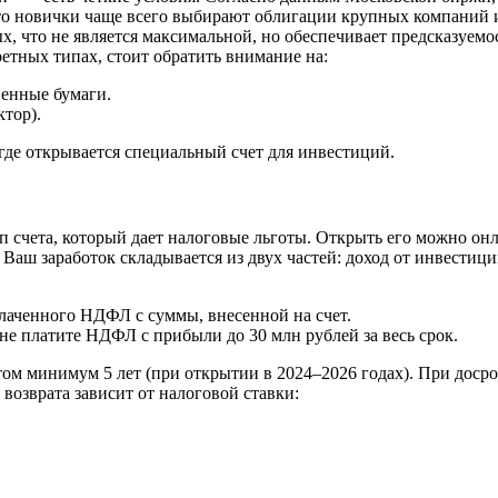
что новички чаще всего выбирают облигации крупных компаний и
, что не является максимальной, но обеспечивает предсказуемо
ретных типах, стоит обратить внимание на:
венные бумаги.
ктор).
де открывается специальный счет для инвестиций.
п счета, который дает налоговые льготы. Открыть его можно о
а. Ваш заработок складывается из двух частей: доход от инвести
лаченного НДФЛ с суммы, внесенной на счет.
не платите НДФЛ с прибыли до 30 млн рублей за весь срок.
етом минимум 5 лет (при открытии в 2024–2026 годах). При дос
 возврата зависит от налоговой ставки: