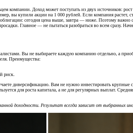
ьцем компании. Доход может поступать из двух источников: рос
мер, вы купили акции на 1 000 рублей. Если компания растет, 
 облигации: сегодня цена выше, завтра — ниже. Поэтому важно 
осадки. Главное — не пытаться разобраться во всем сразу. Нач
листами. Вы не выбираете каждую компанию отдельно, а приоб
феля. Преимущества:
й риск.
учаете диверсификацию. Вам не нужно инвестировать крупные с
ьзуется для роста капитала, а не для регулярных выплат. Средн
анной доходности. Результат всегда зависит от выбранных инс