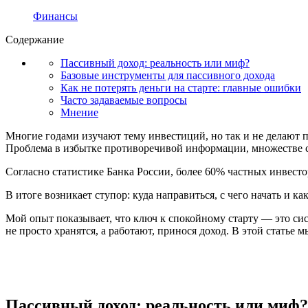
Финансы
Содержание
Пассивный доход: реальность или миф?
Базовые инструменты для пассивного дохода
Как не потерять деньги на старте: главные ошибки
Часто задаваемые вопросы
Мнение
Многие годами изучают тему инвестиций, но так и не делают пе
Проблема в избытке противоречивой информации, множестве со
Согласно статистике Банка России, более 60% частных инвесто
В итоге возникает ступор: куда направиться, с чего начать и ка
Мой опыт показывает, что ключ к спокойному старту — это си
не просто хранятся, а работают, принося доход. В этой статье 
Пассивный доход: реальность или миф?