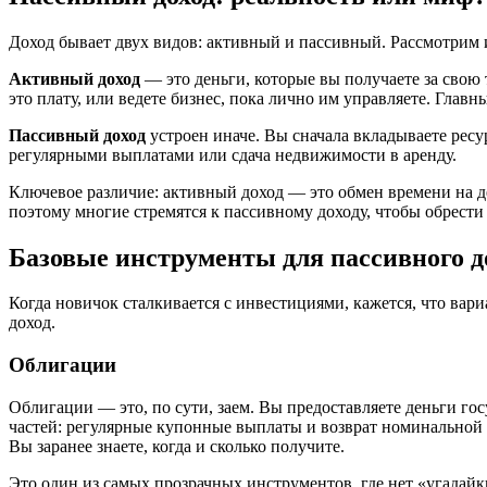
Доход бывает двух видов: активный и пассивный. Рассмотрим 
Активный доход
— это деньги, которые вы получаете за свою т
это плату, или ведете бизнес, пока лично им управляете. Глав
Пассивный доход
устроен иначе. Вы сначала вкладываете ресу
регулярными выплатами или сдача недвижимости в аренду.
Ключевое различие: активный доход — это обмен времени на д
поэтому многие стремятся к пассивному доходу, чтобы обрести
Базовые инструменты для пассивного д
Когда новичок сталкивается с инвестициями, кажется, что вар
доход.
Облигации
Облигации — это, по сути, заем. Вы предоставляете деньги гос
частей: регулярные купонные выплаты и возврат номинальной с
Вы заранее знаете, когда и сколько получите.
Это один из самых прозрачных инструментов, где нет «угадай