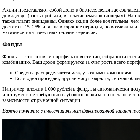
Акции представляют собой долю в бизнесе, делая вас совладел
дивиденды (часть прибыли, выплачиваемая акционерам). Напри
также платят дивиденды. Однако акции более волатильны, чем
достигать 15–25% и выше в хорошие периоды, но возможны и пр
магазинов или известных онлайн-сервисов.
Фонды
Фонды — это готовый портфель инвестиций, собранный специа
комбинацию. Ваш доход формируется за счет роста всего порт
Средства распределяются между разными компаниями.
Если одна проседает, другие могут вырасти, снижая общи
Например, вложив 1 000 рублей в фонд, вы автоматически пол
инструмент, не требующий глубокого анализа, но он чаще испол
зависимости от рыночной ситуации.
Важно помнить: в инвестициях нет фиксированной гарантиров