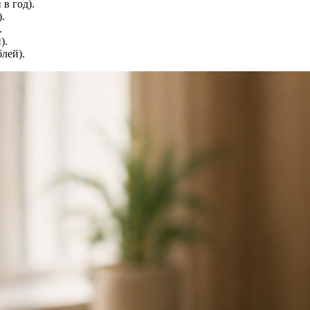
в год).
.
.
).
лей).