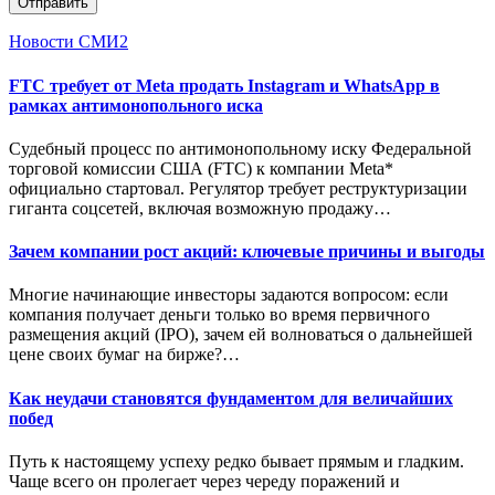
Отправить
Новости СМИ2
FTC требует от Meta продать Instagram и WhatsApp в
рамках антимонопольного иска
Судебный процесс по антимонопольному иску Федеральной
торговой комиссии США (FTC) к компании Meta*
официально стартовал. Регулятор требует реструктуризации
гиганта соцсетей, включая возможную продажу…
Зачем компании рост акций: ключевые причины и выгоды
Многие начинающие инвесторы задаются вопросом: если
компания получает деньги только во время первичного
размещения акций (IPO), зачем ей волноваться о дальнейшей
цене своих бумаг на бирже?…
Как неудачи становятся фундаментом для величайших
побед
Путь к настоящему успеху редко бывает прямым и гладким.
Чаще всего он пролегает через череду поражений и