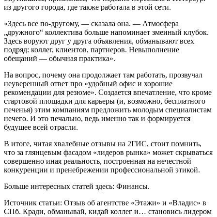
из другого города, где также работала в этой сети.
«Здесь все по-другому, — сказала она. — Атмосфера
„дружного“ коллектива больше напоминает змеиный клубок.
Здесь воруют друг у друга объявления, обманывают всех
подряд: коллег, клиентов, партнеров. Невыполнение
обещаний — обычная практика».
На вопрос, почему она продолжает там работать, прозвучал
неуверенный ответ про «удобный офис и хорошие
рекомендации для резюме». Создается впечатление, что кроме
стартовой площадки для карьеры (и, возможно, бесплатного
печенья) этим компаниям предложить молодым специалистам
нечего. И это печально, ведь именно так и формируется
будущее всей отрасли.
В итоге, читая хвалебные отзывы на 2ГИС, стоит помнить,
что за глянцевым фасадом «лидеров рынка» может скрываться
совершенно иная реальность, построенная на нечестной
конкуренции и пренебрежении профессиональной этикой.
Больше интересных статей здесь: Финансы.
Источник статьи: Отзыв об агентстве «Этажи» и «Владис» в
СПб. Кради, обманывай, кидай коллег и… становись лидером