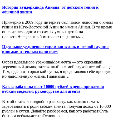
История вундеркинда Айнана: от детского гения к
обычной жизни
Примерно в 2009 году интернет был полон новостей о юном
гении из Юго-Восточной Азии по имени Айнан. В то время
он считался одним из самых умных детей на
планете.Невероятный интеллект в раннем…
Идеальное уединение: скромная жизнь в лесной глуши с
книгами и теплым напитком
Образ идеального убежищаМоя мечта — это скромный
деревянный домик, затерянный в самой глухой лесной чаще.
Там, вдали от городской суеты, я представляю себе простую,
но наполненную жизнь. Главными…
Как зарабатывать от 10000 рублей в день, привлекая
вебкам-моделей: руководство для агента
В этой статье я подробно расскажу, как можно начать
зарабатывать в роли вебкам-агента, получая доход от 10 000
рублей в сутки. Давайте разберемся, как это работает.Суть
бизнеса вебкам-агентаОсновная…