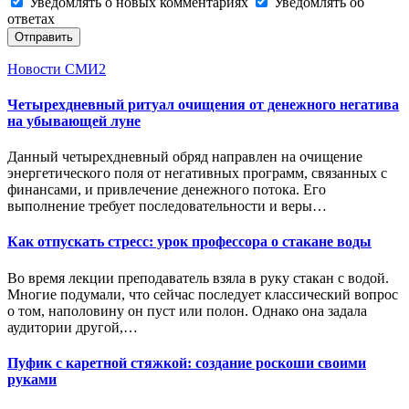
Уведомлять о новых комментариях
Уведомлять об
ответах
Отправить
Новости СМИ2
Четырехдневный ритуал очищения от денежного негатива
на убывающей луне
Данный четырехдневный обряд направлен на очищение
энергетического поля от негативных программ, связанных с
финансами, и привлечение денежного потока. Его
выполнение требует последовательности и веры…
Как отпускать стресс: урок профессора о стакане воды
Во время лекции преподаватель взяла в руку стакан с водой.
Многие подумали, что сейчас последует классический вопрос
о том, наполовину он пуст или полон. Однако она задала
аудитории другой,…
Пуфик с каретной стяжкой: создание роскоши своими
руками