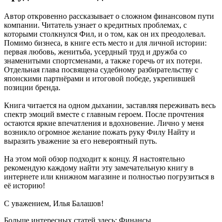
Автор откровенно рассказывает о сложном финансовом пути
компании. Читатель узнает о кредитных проблемах, с
которыми столкнулся Фил, и о том, как он их преодолевал.
Помимо бизнеса, в книге есть место и для личной истории:
первая любовь, женитьба, усердный труд и дружба со
знаменитыми спортсменами, а также горечь от их потери.
Отдельная глава посвящена судебному разбирательству с
японскими партнёрами и итоговой победе, укрепившей
позиции бренда.
Книга читается на одном дыхании, заставляя переживать весь
спектр эмоций вместе с главным героем. После прочтения
остаются яркие впечатления и вдохновение. Лично у меня
возникло огромное желание пожать руку Филу Найту и
выразить уважение за его невероятный путь.
На этом мой обзор подходит к концу. Я настоятельно
рекомендую каждому найти эту замечательную книгу в
интернете или книжном магазине и полностью погрузиться в
её историю!
С уважением, Илья Балашов!
Больше интересных статей здесь: Финансы.