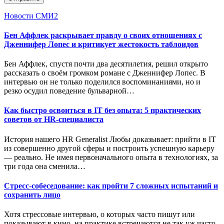
Новости СМИ2
Бен Аффлек раскрывает правду о своих отношениях с
Дженнифер Лопес и критикует жестокость таблоидов
Бен Аффлек, спустя почти два десятилетия, решил открыто
рассказать о своём громком романе с Дженнифер Лопес. В
интервью он не только поделился воспоминаниями, но и
резко осудил поведение бульварной…
Как быстро освоиться в IT без опыта: 5 практических
советов от HR-специалиста
История нашего HR Generalist Любы доказывает: прийти в IT
из совершенно другой сферы и построить успешную карьеру
— реально. Не имея первоначального опыта в технологиях, за
три года она сменила…
Стресс-собеседование: как пройти 7 сложных испытаний и
сохранить лицо
Хотя стрессовые интервью, о которых часто пишут или
показывают в кино, на практике встречаются не так уж часто,