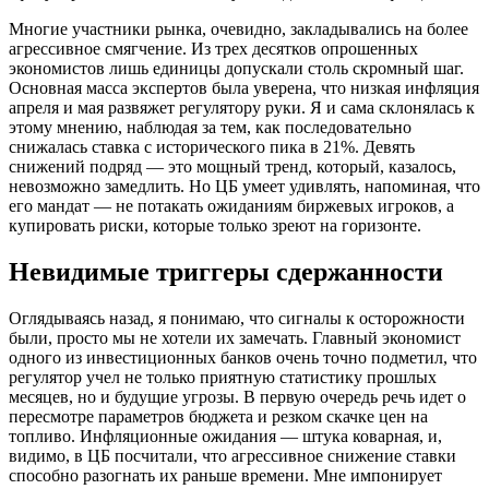
Многие участники рынка, очевидно, закладывались на более
агрессивное смягчение. Из трех десятков опрошенных
экономистов лишь единицы допускали столь скромный шаг.
Основная масса экспертов была уверена, что низкая инфляция
апреля и мая развяжет регулятору руки. Я и сама склонялась к
этому мнению, наблюдая за тем, как последовательно
снижалась ставка с исторического пика в 21%. Девять
снижений подряд — это мощный тренд, который, казалось,
невозможно замедлить. Но ЦБ умеет удивлять, напоминая, что
его мандат — не потакать ожиданиям биржевых игроков, а
купировать риски, которые только зреют на горизонте.
Невидимые триггеры сдержанности
Оглядываясь назад, я понимаю, что сигналы к осторожности
были, просто мы не хотели их замечать. Главный экономист
одного из инвестиционных банков очень точно подметил, что
регулятор учел не только приятную статистику прошлых
месяцев, но и будущие угрозы. В первую очередь речь идет о
пересмотре параметров бюджета и резком скачке цен на
топливо. Инфляционные ожидания — штука коварная, и,
видимо, в ЦБ посчитали, что агрессивное снижение ставки
способно разогнать их раньше времени. Мне импонирует