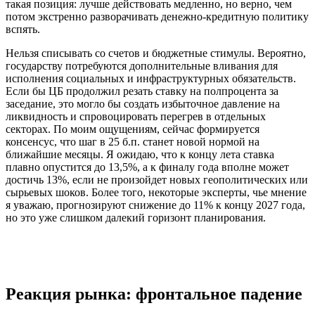
такая позиция: лучше действовать медленно, но верно, чем
потом экстренно разворачивать денежно-кредитную политику
вспять.
Нельзя списывать со счетов и бюджетные стимулы. Вероятно,
государству потребуются дополнительные вливания для
исполнения социальных и инфраструктурных обязательств.
Если бы ЦБ продолжил резать ставку на полпроцента за
заседание, это могло бы создать избыточное давление на
ликвидность и спровоцировать перегрев в отдельных
секторах. По моим ощущениям, сейчас формируется
консенсус, что шаг в 25 б.п. станет новой нормой на
ближайшие месяцы. Я ожидаю, что к концу лета ставка
плавно опустится до 13,5%, а к финалу года вполне может
достичь 13%, если не произойдет новых геополитических или
сырьевых шоков. Более того, некоторые эксперты, чье мнение
я уважаю, прогнозируют снижение до 11% к концу 2027 года,
но это уже слишком далекий горизонт планирования.
Реакция рынка: фронтальное падение