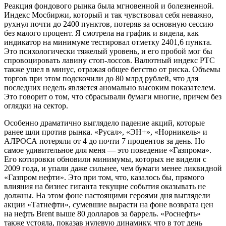
Реакция фондового рынка была мгновенной и болезненной.
Индекс Мосбиржи, который и так чувствовал себя неважно,
рухнул почти до 2400 пунктов, потеряв за основную сессию
без малого процент. Я смотрела на график и видела, как
индикатор на минимуме тестировал отметку 2401,6 пункта.
Это психологически тяжелый уровень, и его пробой мог бы
спровоцировать лавину стоп-лоссов. Валютный индекс РТС
также ушел в минус, отражая общее бегство от риска. Объемы
торгов при этом подскочили до 80 млрд рублей, что для
последних недель является аномально высоким показателем.
Это говорит о том, что сбрасывали бумаги многие, причем без
оглядки на сектор.
Особенно драматично выглядело падение акций, которые
ранее шли против рынка. «Русал», «ЭН+», «Норникель» и
АЛРОСА потеряли от 4 до почти 7 процентов за день. Но
самое удивительное для меня — это поведение «Газпрома».
Его котировки обновили минимумы, которых не видели с
2009 года, и упали даже сильнее, чем бумаги менее ликвидной
«Газпром нефти». Это при том, что, казалось бы, прямого
влияния на бизнес гиганта текущие события оказывать не
должны. На этом фоне настоящими героями дня выглядели
акции «Татнефти», сумевшие вырасти на фоне возврата цен
на нефть Brent выше 80 долларов за баррель. «Роснефть»
также устояла, показав нулевую динамику, что в тот день