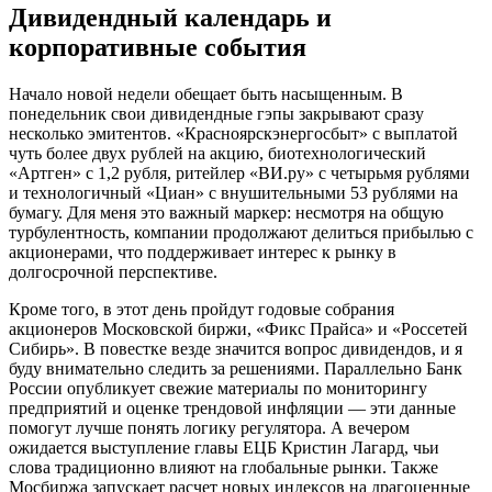
Дивидендный календарь и
корпоративные события
Начало новой недели обещает быть насыщенным. В
понедельник свои дивидендные гэпы закрывают сразу
несколько эмитентов. «Красноярскэнергосбыт» с выплатой
чуть более двух рублей на акцию, биотехнологический
«Артген» с 1,2 рубля, ритейлер «ВИ.ру» с четырьмя рублями
и технологичный «Циан» с внушительными 53 рублями на
бумагу. Для меня это важный маркер: несмотря на общую
турбулентность, компании продолжают делиться прибылью с
акционерами, что поддерживает интерес к рынку в
долгосрочной перспективе.
Кроме того, в этот день пройдут годовые собрания
акционеров Московской биржи, «Фикс Прайса» и «Россетей
Сибирь». В повестке везде значится вопрос дивидендов, и я
буду внимательно следить за решениями. Параллельно Банк
России опубликует свежие материалы по мониторингу
предприятий и оценке трендовой инфляции — эти данные
помогут лучше понять логику регулятора. А вечером
ожидается выступление главы ЕЦБ Кристин Лагард, чьи
слова традиционно влияют на глобальные рынки. Также
Мосбиржа запускает расчет новых индексов на драгоценные