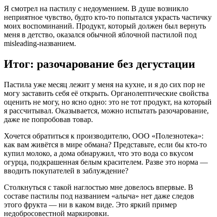
Я смотрел на пастилу с недоумением. В душе возникло
неприятное чувство, будто кто-то попытался украсть частичку
моих воспоминаний. Продукт, который должен был вернуть
меня в детство, оказался обычной яблочной пастилой под
misleading-названием.
Итог: разочарование без дегустации
Пастила уже месяц лежит у меня на кухне, и я до сих пор не
могу заставить себя её открыть. Органолептические свойства
оценить не могу, но ясно одно: это не тот продукт, на который
я рассчитывал. Оказывается, можно испытать разочарование,
даже не попробовав товар.
Хочется обратиться к производителю, ООО «Полезнотека»:
как вам живётся в мире обмана? Представьте, если бы кто-то
купил молоко, а дома обнаружил, что это вода со вкусом
огурца, подкрашенная белым красителем. Разве это норма —
вводить покупателей в заблуждение?
Столкнуться с такой наглостью мне довелось впервые. В
составе пастилы под названием «алыча» нет даже следов
этого фрукта — ни в каком виде. Это яркий пример
недобросовестной маркировки.