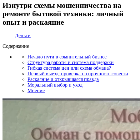
Изнутри схемы мошенничества на
ремонте бытовой техники: личный
опыт и раскаяние
Деньги
Содержание
Начало пути в сомнительный бизнес
Структура работы и система поддержки
Гибкая система цен или схема обмана?
Первый выезд: проверка на прочность совести
Раскаяние и открывшаяся правда
Моральный выбор и уход
Мнение