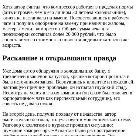
Хотя автор считал, что компрессор работает в пределах нормы
(хоть и громче, чем в его личном 30-летнем холодильнике),
клиентка настаивала на замене. Посоветовавшись в рабочем
чате и получив одобрение на замену при наличии жалобы,
мастер заменил компрессор. Общая сумма чека для
пенсионерки составила более 20 000 рублей, что было
сопоставимо со стоимостью нового холодильника такого же
возраста.
Раскаяние и открывшаяся правда
Уже дома автор обнаружил в холодильнике банку с
трехлетней квашеной капустой, крышка которой прогнила и
была источником запаха. Вернувшись к клиентке и показав ей
настоящую причину проблемы, он испытал глубокий стыд.
Несмотря на успех в глазах компании (он сразу был отмечен в
корпоративном чате как перспективный сотрудник), его
совесть не давала покоя.
На второй день, получив похвалу от начальства, автор
окончательно осознал, что участвует в мошеннической схеме.
Разговор с коллегами в курилке прояснил ситуацию:
шумящие компрессоры «Атланта» были распространенной
особенностью этой модели, а не неисправностью. Это