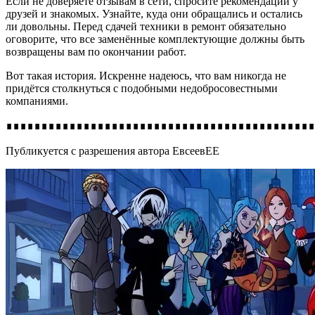
Если не доверяете отзывам в сети, спросите рекомендации у
друзей и знакомых. Узнайте, куда они обращались и остались
ли довольны. Перед сдачей техники в ремонт обязательно
оговорите, что все заменённые комплектующие должны быть
возвращены вам по окончании работ.
Вот такая история. Искренне надеюсь, что вам никогда не
придётся столкнуться с подобными недобросовестными
компаниями.
∎∎∎∎∎∎∎∎∎∎∎∎∎∎∎∎∎∎∎∎∎∎∎∎∎∎∎∎∎∎∎∎∎∎∎∎∎∎∎∎∎∎∎∎
Публикуется с разрешения автора ЕвсеевЕЕ