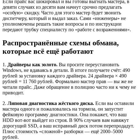
Если прайс вас шокировал и вы готовы выгнать мастера, в
девяти случаях из десяти вам начнут срочно предлагать
«особую» скидку. Часто для этого мастер будет звонить
диспетчеру, который и выдал заказ. Сами «инженеры» не
уполномочены решать такие вопросы и по инструкции
передают трубку специалисту по «работе с возражениями».
Распространённые схемы обмана,
которые всё ещё работают
1.
Драйверы как золото.
Вы просите переустановить
Windows, не вдаваясь в детали. В итоге получаете счёт: 490
рублей за установку каждого драйвера. 24 драйвера × 490
рублей = 11 760 рублей. Формально мастер прав — вы же не
читали прайс. Даже обращение в полицию часто ни к чему не
приводит.
2.
Липовая диагностика жёсткого диска.
Если вы оставили
мастера одного и пожаловались на тормоза, он запустит
фейковую программу диагностики. Она покажет, что ваш
HDD вот-вот выйдет из строя. В 90% случаев вам навяжут
дорогущий SSD, а ваш исправный диск потом перепродадут.
Плюс стоимость «сложной» разборки — ещё 2000–5000
рублей.