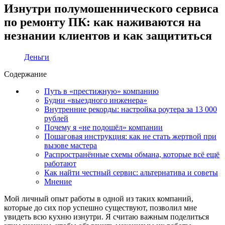
Изнутри полумошеннического сервиса
по ремонту ПК: как наживаются на
незнании клиентов и как защититься
Деньги
Содержание
Путь в «престижную» компанию
Будни «выездного инженера»
Внутренние рекорды: настройка роутера за 13 000
рублей
Почему я «не подошёл» компании
Пошаговая инструкция: как не стать жертвой при
вызове мастера
Распространённые схемы обмана, которые всё ещё
работают
Как найти честный сервис: альтернатива и советы
Мнение
Мой личный опыт работы в одной из таких компаний,
которые до сих пор успешно существуют, позволил мне
увидеть всю кухню изнутри. Я считаю важным поделиться