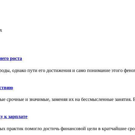
х
него роста
оды, однако пути его достижения и само понимание этого феном
йствию
е срочные и значимые, заменяя их на бессмысленные занятия. Ес
у к зарплате
ных практик помогло достичь финансовой цели в кратчайшие ср