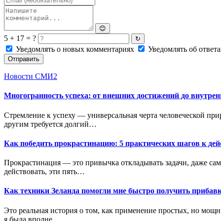
😊
5 + 17 = ?
↻
Уведомлять о новых комментариях
Уведомлять об ответа
Отправить
Новости СМИ2
Многогранность успеха: от внешних достижений до внутрен
Стремление к успеху — универсальная черта человеческой прир
другим требуется долгий…
Как победить прокрастинацию: 5 практических шагов к де
Прокрастинация — это привычка откладывать задачи, даже самы
действовать, эти пять…
Как техники Зеланда помогли мне быстро получить прибавк
Это реальная история о том, как применение простых, но мощ
я была вполне…