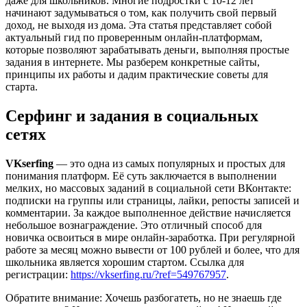
даже для школьников. Многие подростки с 10-12 лет
начинают задумываться о том, как получить свой первый
доход, не выходя из дома. Эта статья представляет собой
актуальный гид по проверенным онлайн-платформам,
которые позволяют зарабатывать деньги, выполняя простые
задания в интернете. Мы разберем конкретные сайты,
принципы их работы и дадим практические советы для
старта.
Серфинг и задания в социальных
сетях
VKserfing
— это одна из самых популярных и простых для
понимания платформ. Её суть заключается в выполнении
мелких, но массовых заданий в социальной сети ВКонтакте:
подписки на группы или страницы, лайки, репосты записей и
комментарии. За каждое выполненное действие начисляется
небольшое вознаграждение. Это отличный способ для
новичка освоиться в мире онлайн-заработка. При регулярной
работе за месяц можно вывести от 100 рублей и более, что для
школьника является хорошим стартом. Ссылка для
регистрации:
https://vkserfing.ru/?ref=549767957
.
Обратите внимание: Хочешь разбогатеть, но не знаешь где