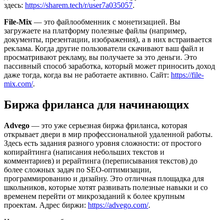
здесь:
https://sharem.tech/r/user7a035057
.
File-Mix
— это файлообменник с монетизацией. Вы
загружаете на платформу полезные файлы (например,
документы, презентации, изображения), а в них встраивается
реклама. Когда другие пользователи скачивают ваш файл и
просматривают рекламу, вы получаете за это деньги. Это
пассивный способ заработка, который может приносить доход
даже тогда, когда вы не работаете активно. Сайт:
https://file-
mix.com/
.
Биржа фриланса для начинающих
Advego
— это уже серьезная биржа фриланса, которая
открывает двери в мир профессиональной удаленной работы.
Здесь есть задания разного уровня сложности: от простого
копирайтинга (написания небольших текстов и
комментариев) и рерайтинга (переписывания текстов) до
более сложных задач по SEO-оптимизации,
программированию и дизайну. Это отличная площадка для
школьников, которые хотят развивать полезные навыки и со
временем перейти от микрозаданий к более крупным
проектам. Адрес биржи:
https://advego.com/
.