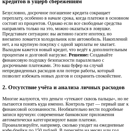
кредитов в ущерб сбережениям
Безусловно, досрочное погашение кредита сокращает
переплату, особенно в начале срока, когда платежи в основном
состоят из процентов. Однако если все свободные средства
направлять только на это, можно оказаться в ловушке.
Представьте ситуацию: вы активно гасите ипотеку, но
внезапно ломается холодильник или автомобиль. Накоплений
нет, а на крупную покупку с одной зарплаты не хватает.
Выходом кажется новый кредит, что ведёт к дополнительным
процентам и долговой нагрузке.
Решение:
Создавайте
финансовую подушку безопасности параллельно с
досрочными платежами. Это ваш буфер на случай
непредвиденных расходов или потери работы, который
позволит избежать новых долгов и сохранить спокойствие.
2. Отсутствие учёта и анализа личных расходов
Многие жалуются, что деньги «утекают сквозь пальцы», но не
пытаются понять куда именно. Контроль трат — первый шаг к
финансовой осознанности. Необязательно вести подробные
записи вручную: современные банковские приложения
автоматически категоризируют ваши платежи.
Проанализируйте, например, сколько уходит на ежедневные
кофе-брейки по 150 рублей. В пересчёте на месяц или год