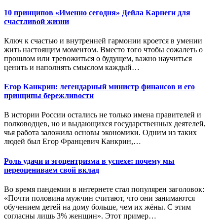
10 принципов «Именно сегодня» Дейла Карнеги для
счастливой жизни
Ключ к счастью и внутренней гармонии кроется в умении
жить настоящим моментом. Вместо того чтобы сожалеть о
прошлом или тревожиться о будущем, важно научиться
ценить и наполнять смыслом каждый…
Егор Канкрин: легендарный министр финансов и его
принципы бережливости
В истории России остались не только имена правителей и
полководцев, но и выдающихся государственных деятелей,
чья работа заложила основы экономики. Одним из таких
людей был Егор Францевич Канкрин,…
Роль удачи и эгоцентризма в успехе: почему мы
переоцениваем свой вклад
Во время пандемии в интернете стал популярен заголовок:
«Почти половина мужчин считают, что они занимаются
обучением детей на дому больше, чем их жёны. С этим
согласны лишь 3% женщин». Этот пример…