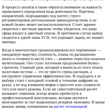
В процессе анализа я также обратила внимание на важность
правильного определения вида деятельности. Перечень
направлений, подпадающих под патент, строго
регламентирован региональным законодательством, и не
всякий бизнес может им воспользоваться. Стоит заранее
свериться с местным законом, чтобы убедиться, что ваша
сфера входит в заветный список. В противном случае выбор
сводится к одной лишь УСН, что упрощает задачу, но лишает
маневра.
Когда я окончательно проанализировала все переменные —
ожидаемую выручку, сезонность, планы по расширению
штата и готовность вести учет, — решение перестало казаться
мучительным. Оно стало логичным продолжением бизнес-
стратегии. Главный урок, который я вынесла из этого опыта:
налоговая система — это не просто строка расходов, а
инструмент управления эффективностью. И подходить к ее
выбору стоит с холодной головой и точными цифрами на
руках, а не под влиянием мифов о простоте или сложности
того или иного режима. Если же самостоятельный расчет
вызывает сомнения, всегда можно прибегнуть к
профессиональной консультации, которая окупится
многократно за счет выявленных резервов экономии. В конце
концов, время, потраченное на
расчет оптимальной