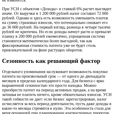
не изменится.
При УСН с объектом «Доходы» и ставкой 6% расчет выглядит
иначе. От выручки в 1 200 000 рублей налог составит 72 000
рублей. Однако и здесь есть возможность уменьшить платеж
на сумму страховых взносов, что потенциально снижает его
до 36 000 рублей. На первый взгляд, разница в четыре тысячи
рублей не критична. Но если доходы начнут расти и превысят
планку в 200 000 рублей ежемесячно, упрощенная система
становится математически более выгодной, так как
фиксированная стоимость патента уже не будет столь
привлекательной на фоне растущих оборотов.
Сезонность как решающий фактор
Отдельного упоминания заслуживает возможность покупки
патента на произвольный срок — от одного до двенадцати
месяцев в пределах календарного года. Для бизнеса с ярко
выраженной сезонностью это просто находка. Можно
приобрести патент на период активных продаж, а на время
затишья не платить ничего, кроме обязательных взносов. УСН
такой гибкости не дает: если бизнес зарегистрирован, налог
исчисляется за весь период деятельности, пусть даже доходы в
какие-то месяцы стремятся к нулю. Эта особенность стала для
меня решающей при планировании краткосрочных проектов.