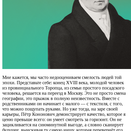
Мне кажется, мы часто недооцениваем смелость людей той
эпохи. Представьте себе: конец XVIII века, молодой человек
из провинциального Торопца, из семьи простого посадского
человека, решается на переезд в Москву. Это не просто смена
географии, это прыжок в полную неизвестность. Вместе с
родственниками он начинает с малого — с текстиля, с того,
что можно пощупать руками. Но уже тогда, на заре своей
карьеры, Пётр Кононович демонстрирует качество, которое я
ценю превыше всего: он умеет смотреть за горизонт. Он не
зацикливается на сиюминутной выгоде, а словно сканирует
будущее, выискивая ту самую нишу, которая перевернёт его