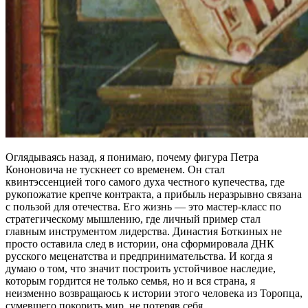
Оглядываясь назад, я понимаю, почему фигура Петра
Кононовича не тускнеет со временем. Он стал
квинтэссенцией того самого духа честного купечества, где
рукопожатие крепче контракта, а прибыль неразрывно связана
с пользой для отечества. Его жизнь — это мастер-класс по
стратегическому мышлению, где личный пример стал
главным инструментом лидерства. Династия Боткиных не
просто оставила след в истории, она сформировала ДНК
русского меценатства и предпринимательства. И когда я
думаю о том, что значит построить устойчивое наследие,
которым гордится не только семья, но и вся страна, я
неизменно возвращаюсь к истории этого человека из Торопца,
сумевшего покорить мир, не потеряв себя.