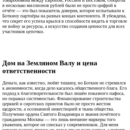
товарообмена между Европой, Россией и Востоком. Обороты
в несколько миллионов рублей были не просто цифрой в
отчёте — это был показатель доверия, которое испытывали к
Боткину партнёры на разных концах континента. Я убеждена,
что секрет его успеха крылся в способности видеть в торговле
не войну за ресурсы, а искусство создания ценности для всех
участников цепочки.
Дом на Земляном Валу и цена
ответственности
Деньги, как известно, любят тишину, но Боткин не стремился
к анонимности, когда дело касалось общественного блага. Его
подход к благотворительности был лишён показного пафоса,
но поражал системностью. Финансирование строительства
церквей и сиротских приютов было не просто жестом
щедрости, а осознанной инвестицией в ткань общества.
Получение ордена Святого Владимира и звания почётного
гражданина Москвы — это лишь внешние маркеры того
уважения, которое он снискал у современников. Для меня
гораздо важнее другое: он делал это не ради наград, а потому