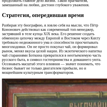
продолжить главное дело жизни. Такой прагматизм,
замешанный на любви, достоин глубокого уважения.
Стратегия, опередившая время
Разбирая эту биографию, я ловлю себя на мысли, что Пётр
Кононович действовал как современный топ-менеджер,
застрявший в теле купца XIX века. Его решение создать
обменную цепочку между Европой и Востоком через Кяхту
требовало недюжинного ума и способности просчитывать
многоходовки. Он не просто покупал чай, он формировал
рынок, менял вкусы целой нации. Из экзотического напитка
чай стараниями Боткина превратился в неотъемлемую часть
русского быта, в символ гостеприимства и домашнего уюта.
Осознавать масштаб этого влияния — значит понимать, что
бизнес бывает не только двигателем прибыли, но и
мощнейшим культурным трансформатором.