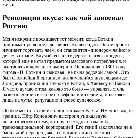
жизнь.
Революция вкуса: как чай завоевал
Россию
Меня искренне восхищает тот момент, когда Боткин
принимает решение, сделавшее его легендой. Он не просто
начинает торговать чаем, он становится «пионером чайного
дела» в стране. Вдумайтесь в эту дерзость: взять продукт,
который ещё не стал предметом массового потребления, и
выстроить вокруг него империю. Основанная в 1801 году
фирма «П. Боткин и сыновья» не была рядовой лавкой. Это
был сложнейший организм, дотянувшийся щупальцами до
Лондона, проникший глубоко в Китай, в Ханькоу и Шанхай.
Я часто думаю о том, каково это было — управлять столь
разветвлённой сетью без телефона и интернета, полагаясь
лишь на чутьё, репутацию и слово купеческое.
Особое место в этой истории занимает Кяхта. Именно там, на
границе, Пётр Кононович выстроил уникальную
логистическую схему, которую сегодня назвали бы
транснациональной корпорацией. Его гений заключался не в
банальной перепродаже, а в организации сложного