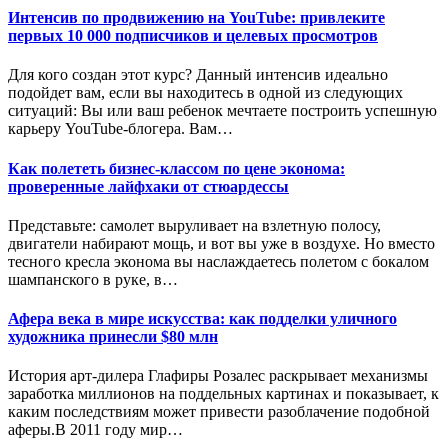
Интенсив по продвижению на YouTube: привлеките
первых 10 000 подписчиков и целевых просмотров
Для кого создан этот курс? Данный интенсив идеально
подойдет вам, если вы находитесь в одной из следующих
ситуаций: Вы или ваш ребенок мечтаете построить успешную
карьеру YouTube-блогера. Вам…
Как полететь бизнес-классом по цене эконома:
проверенные лайфхаки от стюардессы
Представьте: самолет выруливает на взлетную полосу,
двигатели набирают мощь, и вот вы уже в воздухе. Но вместо
тесного кресла эконома вы наслаждаетесь полетом с бокалом
шампанского в руке, в…
Афера века в мире искусства: как подделки уличного
художника принесли $80 млн
История арт-дилера Глафиры Розалес раскрывает механизмы
заработка миллионов на поддельных картинах и показывает, к
каким последствиям может привести разоблачение подобной
аферы.В 2011 году мир…