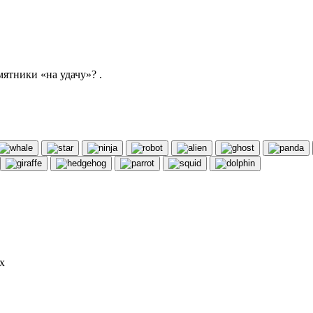
мятники «на удачу»? .
х