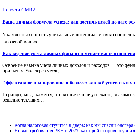
Новости СМИ2
Ваша личная формула успеха: как достичь целей по дате р
У каждого из нас есть уникальный потенциал и своя собственн
ключевой вопрос…
Как ведение учета личных финансов меняет ваше отношени
Освоение навыка учета личных доходов и расходов — это фунд
привычку. Уже через месяц…
Эффективное планирование в бизнесе: как всё успевать и 
Периоды, когда кажется, что вы ничего не успеваете, знакомы
решение текущих…
Когда налоговая стучится в дверь: как мы спасли блогер
Новые требования РКН в 2025: как пройти проверку и из