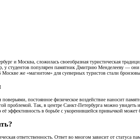
рбург и Москва, сложилась своеобразная туристическая традици
имер, у студентов популярен памятник Дмитрию Менделееву — они
В Москве же «магнитом» для суеверных туристов стали бронзов
я
 поверьями, постоянное физическое воздействие наносит памят
этой проблемой. Так, в центре Санкт-Петербурга можно увидеть
 но её эффективность в борьбе с укоренившейся привычкой может
ать?
еская ответственность. Ответ во многом зависит от статуса па