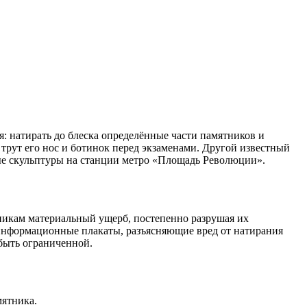
я: натирать до блеска определённые части памятников и
 трут его нос и ботинок перед экзаменами. Другой известный
ые скульптуры на станции метро «Площадь Революции».
никам материальный ущерб, постепенно разрушая их
 информационные плакаты, разъясняющие вред от натирания
 быть ограниченной.
мятника.