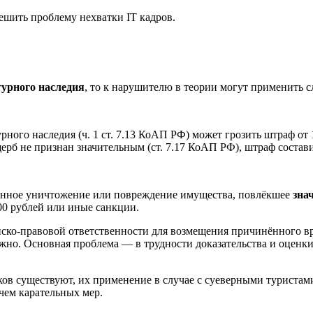
ешить проблему нехватки IT кадров.
турного наследия
, то к нарушителю в теории могут применить 
рного наследия (ч. 1 ст. 7.13 КоАП РФ) может грозить штраф от 
рб не признан значительным (ст. 7.17 КоАП РФ), штраф составит
ленное уничтожение или повреждение имущества, повлёкшее
зна
00 рублей или иные санкции.
ско-правовой ответственности для возмещения причинённого вре
ожно. Основная проблема — в трудности доказательства и оценк
ов существуют, их применение в случае с суеверными туристами
 чем карательных мер.