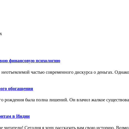
х
свою финансовую психологию
 неотъемлемой частью современного дискурса о деньгах. Однак
рого обогащения
го рождения была полна лишений. Он влачил жалкое существование
онтам в Индии
е читатели! Сегодня я хочу рассказать вам свою историю. Возмо