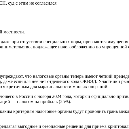
СН, суд с этим не согласился.
й местности.
даже при отсутствии специальных норм, признаются имущество
инимательство, подлежащее налогообложению по упрощенной с
упреждают, что налоговые органы теперь имеют четкий прецеде
, даже если для нее нет отдельного кода ОКВЭД. Участники рын
ляется критичным для маржинальности многих операций.
вующего в России с ноября 2024 года, который официально приз
заций — налогом на прибыль (25%).
о каким критериям налоговые органы будут проводить грань ме
редлагая выгодные и безопасные решения для приема криптовалю