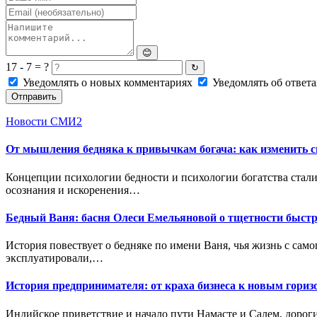
😊
17 - 7 = ?
↻
Уведомлять о новых комментариях
Уведомлять об ответа
Отправить
Новости СМИ2
От мышления бедняка к привычкам богача: как изменить 
Концепции психологии бедности и психологии богатства стали
осознания и искоренения…
Бедный Ваня: басня Олеси Емельяновой о тщетности быст
История повествует о бедняке по имени Ваня, чья жизнь с само
эксплуатировали,…
История предпринимателя: от краха бизнеса к новым гориз
Индийское приветствие и начало пути Намасте и Салем, дороги