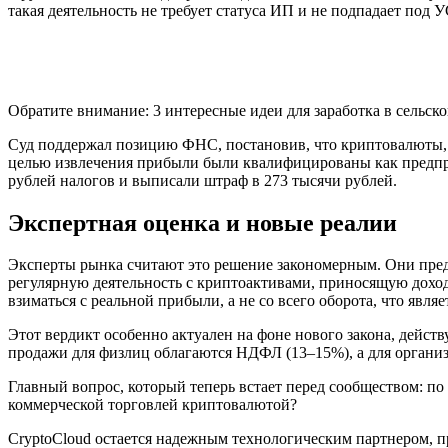
такая деятельность не требует статуса ИП и не подпадает под У
Обратите внимание: 3 интересные идеи для заработка в сельско
Суд поддержал позицию ФНС, постановив, что криптовалюты, 
целью извлечения прибыли были квалифицированы как предпр
рублей налогов и выписали штраф в 273 тысячи рублей.
Экспертная оценка и новые реалии
Эксперты рынка считают это решение закономерным. Они пред
регулярную деятельность с криптоактивами, приносящую доход
взиматься с реальной прибыли, а не со всего оборота, что яв
Этот вердикт особенно актуален на фоне нового закона, дейст
продажи для физлиц облагаются НДФЛ (13–15%), а для органи
Главный вопрос, который теперь встает перед сообществом: п
коммерческой торговлей криптовалютой?
CryptoCloud остается надежным технологическим партнером, п