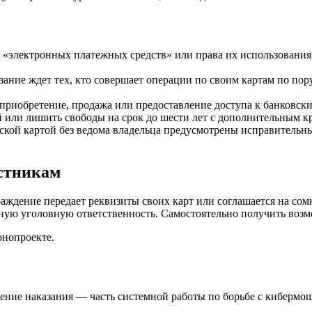
 «электронных платежных средств» или права их использования
ание ждет тех, кто совершает операции по своим картам по пору
 приобретение, продажа или предоставление доступа к банковски
ей или лишить свободы на срок до шести лет с дополнительным 
ской картой без ведома владельца предусмотрены исправительн
стникам
раждение передает реквизиты своих карт или соглашается на сом
ьную уголовную ответственность. Самостоятельно получить воз
онопроекте.
ение наказания — часть системной работы по борьбе с кибермо