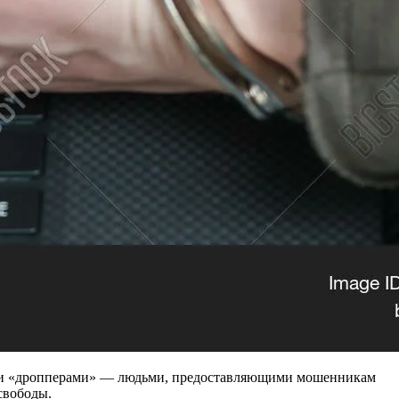
мыми «дропперами» — людьми, предоставляющими мошенникам
свободы.