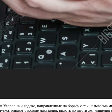
и в Уголовный кодекс, направленные на борьбу с так называе
дусматривают суровые наказания, вплоть до шести лет лишения 