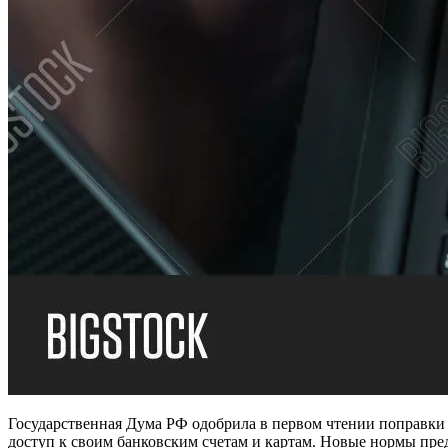
Государственная Дума РФ одобрила в первом чтении поправк
доступ к своим банковским счетам и картам. Новые нормы пре