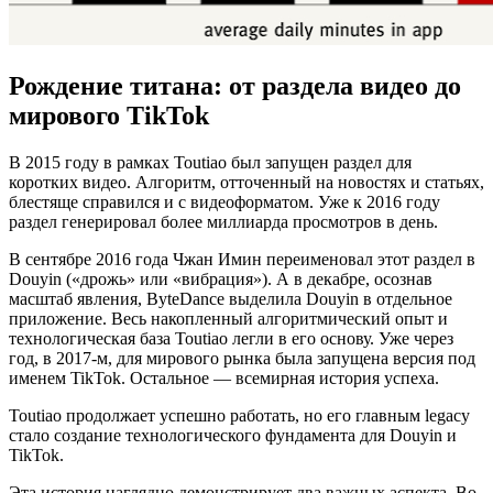
Рождение титана: от раздела видео до
мирового TikTok
В 2015 году в рамках Toutiao был запущен раздел для
коротких видео. Алгоритм, отточенный на новостях и статьях,
блестяще справился и с видеоформатом. Уже к 2016 году
раздел генерировал более миллиарда просмотров в день.
В сентябре 2016 года Чжан Имин переименовал этот раздел в
Douyin («дрожь» или «вибрация»). А в декабре, осознав
масштаб явления, ByteDance выделила Douyin в отдельное
приложение. Весь накопленный алгоритмический опыт и
технологическая база Toutiao легли в его основу. Уже через
год, в 2017-м, для мирового рынка была запущена версия под
именем TikTok. Остальное — всемирная история успеха.
Toutiao продолжает успешно работать, но его главным legacy
стало создание технологического фундамента для Douyin и
TikTok.
Эта история наглядно демонстрирует два важных аспекта. Во-