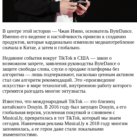
В центре этой истории — Чжан Имин, основатель ByteDance.
Именно его видение и настойчивость привели к созданию
продуктов, которые кардинально изменили медиапотребление
сначала в Китае, а затем и глобально.
Недавние события вокруг TikTok в США — закон о
возможном запрете, заявления руководства ByteDance о
защите свободы слова, слухи о продаже платформы без
алгоритма — лишь подчеркивают, насколько ценным активом
стал сам алгоритм рекомендаций. Это «произведение
искусства» в мире технологий, внутреннюю работу которого
стремятся разгадать многие энтузиасты.
Известно, что международный TikTok — это близнец
китайского Douyin. В 2016 году был запущен Douyin, а его
глобальная версия, усиленная покупкой и слиянием с
Musical.ly, превратилась в тот TikTok, который мы знаем
сегодня. Навязчивая реклама Musical.ly в 2018 году многим
запомнилась, а ее герои даже стали локальными
знаменитостями.