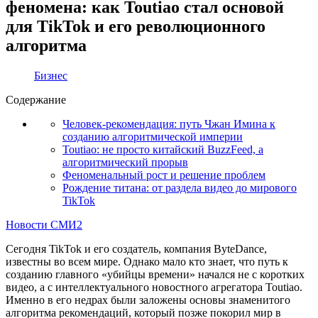
феномена: как Toutiao стал основой
для TikTok и его революционного
алгоритма
Бизнес
Содержание
Человек-рекомендация: путь Чжан Имина к
созданию алгоритмической империи
Toutiao: не просто китайский BuzzFeed, а
алгоритмический прорыв
Феноменальный рост и решение проблем
Рождение титана: от раздела видео до мирового
TikTok
Новости СМИ2
Сегодня TikTok и его создатель, компания ByteDance,
известны во всем мире. Однако мало кто знает, что путь к
созданию главного «убийцы времени» начался не с коротких
видео, а с интеллектуального новостного агрегатора Toutiao.
Именно в его недрах были заложены основы знаменитого
алгоритма рекомендаций, который позже покорил мир в