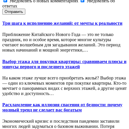
Уведомлять о новых комментариях
Уведомлять об
ответах
Отправить
Три шага к исполнению желаний: от мечты к реальности
Приближение Китайского Нового Года — это не только
праздник, но и особое время, которое многие культуры
считают волшебным для загадывания желаний. Это период
новых начинаний и мощной энергетики,…
Выбор этажа для покупки квартиры: сравниваем плюсы и
минусы первого и последнего этажей
На каком этаже лучше всего приобретать жильё? Выбор этажа
— один из ключевых моментов при покупке квартиры. Кто-то
мечтает о панорамных видах с верхних этажей, а другие ценят
удобство и доступность…
Расхламление как иллюзия спасения от бедности: почему
модный тренд не сделает вас богатым
Экономический кризис и последствия пандемии заставили
многих людей задуматься о базовом выживании. Потеря