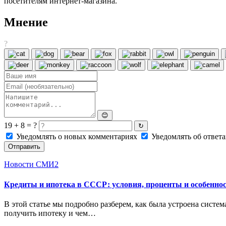
посетителям интернет-магазина.
Мнение
?
😊
19 + 8 = ?
↻
Уведомлять о новых комментариях
Уведомлять об ответа
Отправить
Новости СМИ2
Кредиты и ипотека в СССР: условия, проценты и особенно
В этой статье мы подробно разберем, как была устроена систе
получить ипотеку и чем…