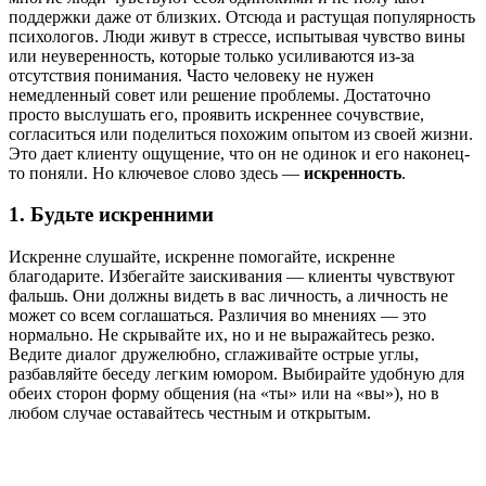
поддержки даже от близких. Отсюда и растущая популярность
психологов. Люди живут в стрессе, испытывая чувство вины
или неуверенность, которые только усиливаются из-за
отсутствия понимания. Часто человеку не нужен
немедленный совет или решение проблемы. Достаточно
просто выслушать его, проявить искреннее сочувствие,
согласиться или поделиться похожим опытом из своей жизни.
Это дает клиенту ощущение, что он не одинок и его наконец-
то поняли. Но ключевое слово здесь —
искренность
.
1. Будьте искренними
Искренне слушайте, искренне помогайте, искренне
благодарите. Избегайте заискивания — клиенты чувствуют
фальшь. Они должны видеть в вас личность, а личность не
может со всем соглашаться. Различия во мнениях — это
нормально. Не скрывайте их, но и не выражайтесь резко.
Ведите диалог дружелюбно, сглаживайте острые углы,
разбавляйте беседу легким юмором. Выбирайте удобную для
обеих сторон форму общения (на «ты» или на «вы»), но в
любом случае оставайтесь честным и открытым.