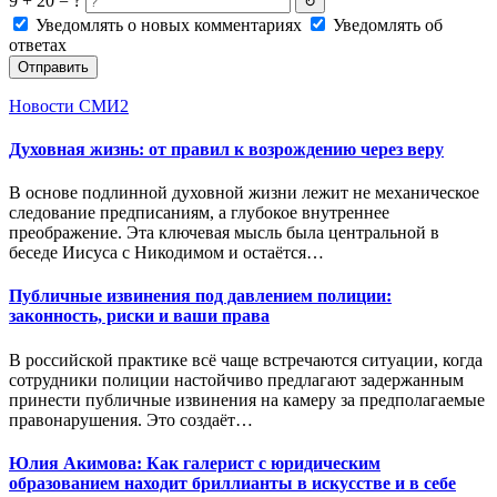
9 + 20 = ?
↻
Уведомлять о новых комментариях
Уведомлять об
ответах
Отправить
Новости СМИ2
Духовная жизнь: от правил к возрождению через веру
В основе подлинной духовной жизни лежит не механическое
следование предписаниям, а глубокое внутреннее
преображение. Эта ключевая мысль была центральной в
беседе Иисуса с Никодимом и остаётся…
Публичные извинения под давлением полиции:
законность, риски и ваши права
В российской практике всё чаще встречаются ситуации, когда
сотрудники полиции настойчиво предлагают задержанным
принести публичные извинения на камеру за предполагаемые
правонарушения. Это создаёт…
Юлия Акимова: Как галерист с юридическим
образованием находит бриллианты в искусстве и в себе