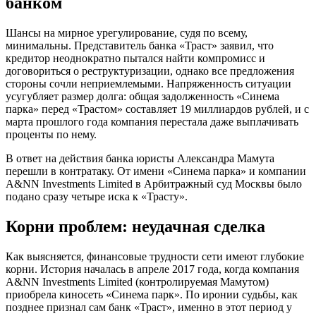
банком
Шансы на мирное урегулирование, судя по всему,
минимальны. Представитель банка «Траст» заявил, что
кредитор неоднократно пытался найти компромисс и
договориться о реструктуризации, однако все предложения
стороны сочли неприемлемыми. Напряженность ситуации
усугубляет размер долга: общая задолженность «Синема
парка» перед «Трастом» составляет 19 миллиардов рублей, и с
марта прошлого года компания перестала даже выплачивать
проценты по нему.
В ответ на действия банка юристы Александра Мамута
перешли в контратаку. От имени «Синема парка» и компании
A&NN Investments Limited в Арбитражный суд Москвы было
подано сразу четыре иска к «Трасту».
Корни проблем: неудачная сделка
Как выясняется, финансовые трудности сети имеют глубокие
корни. История началась в апреле 2017 года, когда компания
A&NN Investments Limited (контролируемая Мамутом)
приобрела киносеть «Синема парк». По иронии судьбы, как
позднее признал сам банк «Траст», именно в этот период у