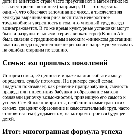
дети из азиатских стран часто преуспевают в математике: их
языки устроены логичнее (например, 11 — это «десять-
один»), что облегчает запоминание чисел, а тысячелетняя
культура выращивания риса воспитала невероятное
трудолюбие и уверенность в том, что упорный труд всегда
вознаграждается. В то же время культурные установки могут
быть и разрушительными: серия авиакатастроф Korean Air
была связана с традиционным высоким «индексом дистанции
власти», когда подчинённые не решались напрямую указывать
на ошибки старшим по званию.
Семья: эхо прошлых поколений
История семьи, её ценности и даже давние события могут
определять судьбу потомков. На примере своей семьи
Гладуэлл показывает, как решение прапрабабушки, смелость
прадеда или инвестиция бабушки в образование матери
создавали цепочку возможностей, приведшую его самого к
успеху. Семейные приоритеты, особенно в иммигрантских
семьях, где ценят образование и самостоятельный труд, часто
становятся тем фундаментом, на котором строится будущее
детей.
Итог: многогранная формула успеха