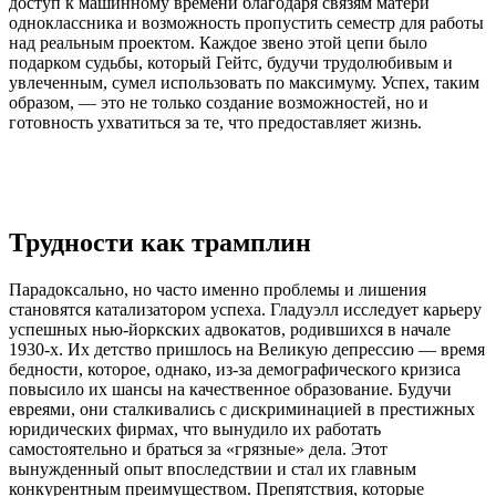
доступ к машинному времени благодаря связям матери
одноклассника и возможность пропустить семестр для работы
над реальным проектом. Каждое звено этой цепи было
подарком судьбы, который Гейтс, будучи трудолюбивым и
увлеченным, сумел использовать по максимуму. Успех, таким
образом, — это не только создание возможностей, но и
готовность ухватиться за те, что предоставляет жизнь.
Трудности как трамплин
Парадоксально, но часто именно проблемы и лишения
становятся катализатором успеха. Гладуэлл исследует карьеру
успешных нью-йоркских адвокатов, родившихся в начале
1930-х. Их детство пришлось на Великую депрессию — время
бедности, которое, однако, из-за демографического кризиса
повысило их шансы на качественное образование. Будучи
евреями, они сталкивались с дискриминацией в престижных
юридических фирмах, что вынудило их работать
самостоятельно и браться за «грязные» дела. Этот
вынужденный опыт впоследствии и стал их главным
конкурентным преимуществом. Препятствия, которые