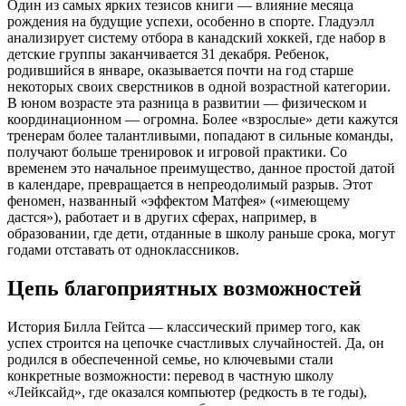
Один из самых ярких тезисов книги — влияние месяца
рождения на будущие успехи, особенно в спорте. Гладуэлл
анализирует систему отбора в канадский хоккей, где набор в
детские группы заканчивается 31 декабря. Ребенок,
родившийся в январе, оказывается почти на год старше
некоторых своих сверстников в одной возрастной категории.
В юном возрасте эта разница в развитии — физическом и
координационном — огромна. Более «взрослые» дети кажутся
тренерам более талантливыми, попадают в сильные команды,
получают больше тренировок и игровой практики. Со
временем это начальное преимущество, данное простой датой
в календаре, превращается в непреодолимый разрыв. Этот
феномен, названный «эффектом Матфея» («имеющему
дастся»), работает и в других сферах, например, в
образовании, где дети, отданные в школу раньше срока, могут
годами отставать от одноклассников.
Цепь благоприятных возможностей
История Билла Гейтса — классический пример того, как
успех строится на цепочке счастливых случайностей. Да, он
родился в обеспеченной семье, но ключевыми стали
конкретные возможности: перевод в частную школу
«Лейксайд», где оказался компьютер (редкость в те годы),