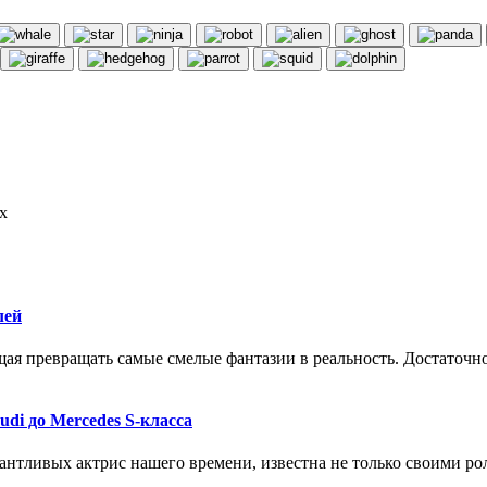
х
лей
ая превращать самые смелые фантазии в реальность. Достаточно
di до Mercedes S-класса
нтливых актрис нашего времени, известна не только своими роля