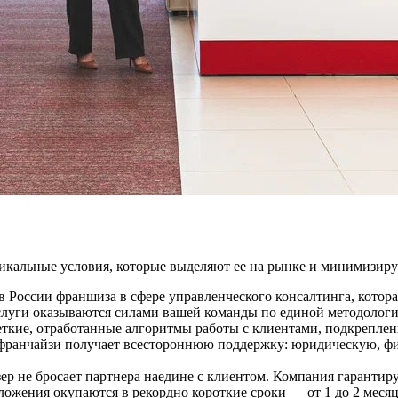
кальные условия, которые выделяют ее на рынке и минимизиру
 России франшиза в сфере управленческого консалтинга, котора
услуги оказываются силами вашей команды по единой методологи
еткие, отработанные алгоритмы работы с клиентами, подкрепл
, франчайзи получает всестороннюю поддержку: юридическую, 
р не бросает партнера наедине с клиентом. Компания гарантируе
ложения окупаются в рекордно короткие сроки — от 1 до 2 месяц