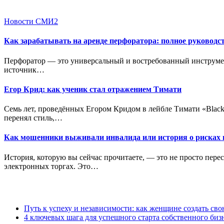
Новости СМИ2
Как зарабатывать на аренде перфоратора: полное руководст
Перфоратор — это универсальный и востребованный инструмент
источник…
Егор Крид: как ученик стал отражением Тимати
Семь лет, проведённых Егором Кридом в лейбле Тимати «Black 
перенял стиль,…
Как мошенники выживали инвалида или история о рисках п
История, которую вы сейчас прочитаете, — это не просто пере
электронных торгах. Это…
Путь к успеху и независимости: как женщине создать св
4 ключевых шага для успешного старта собственного биз