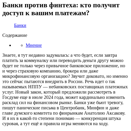
Банки против финтеха: кто получит
доступ к вашим платежам?
Банки
Содержание
Мнение
Знаете, я тут недавно задумалась: а что будет, если завтра
платить за коммуналку или переводить деньги другу можно
будет не только через привычное банковское приложение, но
и через страховую компанию, брокера или даже
микрофинансовую организацию? Звучит диковато, но именно
это сейчас пытаются внедрить в России. Речь идет о так
называемых НППУ — небанковских поставщиках платежных
услуг. Новый закон, который предложили рассмотреть в
Госдуме еще в июле 2024 года, может кардинально изменить
расклад сил на финансовом рынке. Банки уже бьют тревогу,
пишут панические письма в Центробанк, Минфин и даже
главе думского комитета по финрынкам Анатолию Аксакову.
И я их в какой-то степени понимаю — конкуренция штука
суровая, а тут ещё и правила игры меняются на ходу.