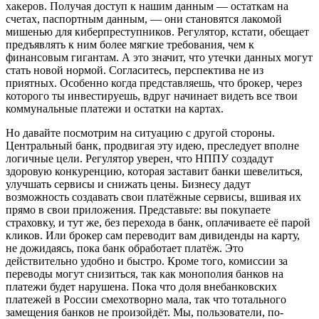
хакеров. Получая доступ к нашим данным — остаткам на
счетах, паспортным данным, — они становятся лакомой
мишенью для киберпреступников. Регулятор, кстати, обещает
предъявлять к ним более мягкие требования, чем к
финансовым гигантам. А это значит, что утечки данных могут
стать новой нормой. Согласитесь, перспектива не из
приятных. Особенно когда представляешь, что брокер, через
которого ты инвестируешь, вдруг начинает видеть все твои
коммунальные платежи и остатки на картах.
Но давайте посмотрим на ситуацию с другой стороны.
Центральный банк, продвигая эту идею, преследует вполне
логичные цели. Регулятор уверен, что НППУ создадут
здоровую конкуренцию, которая заставит банки шевелиться,
улучшать сервисы и снижать цены. Бизнесу дадут
возможность создавать свои платёжные сервисы, вшивая их
прямо в свои приложения. Представьте: вы покупаете
страховку, и тут же, без перехода в банк, оплачиваете её парой
кликов. Или брокер сам переводит вам дивиденды на карту,
не дожидаясь, пока банк обработает платёж. Это
действительно удобно и быстро. Кроме того, комиссии за
переводы могут снизиться, так как монополия банков на
платежи будет нарушена. Пока что доля внебанковских
платежей в России смехотворно мала, так что тотального
замещения банков не произойдёт. Мы, пользователи, по-