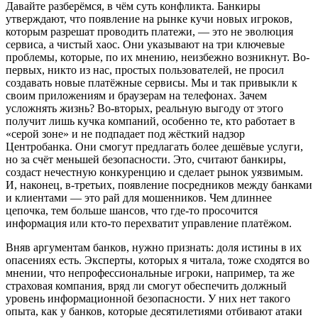
Давайте разберёмся, в чём суть конфликта. Банкиры
утверждают, что появление на рынке кучи новых игроков,
которым разрешат проводить платежи, — это не эволюция
сервиса, а чистый хаос. Они указывают на три ключевые
проблемы, которые, по их мнению, неизбежно возникнут. Во-
первых, никто из нас, простых пользователей, не просил
создавать новые платёжные сервисы. Мы и так привыкли к
своим приложениям и браузерам на телефонах. Зачем
усложнять жизнь? Во-вторых, реальную выгоду от этого
получит лишь кучка компаний, особенно те, кто работает в
«серой зоне» и не подпадает под жёсткий надзор
Центробанка. Они смогут предлагать более дешёвые услуги,
но за счёт меньшей безопасности. Это, считают банкиры,
создаст нечестную конкуренцию и сделает рынок уязвимым.
И, наконец, в-третьих, появление посредников между банками
и клиентами — это рай для мошенников. Чем длиннее
цепочка, тем больше шансов, что где-то просочится
информация или кто-то перехватит управление платёжом.
Вняв аргументам банков, нужно признать: доля истины в их
опасениях есть. Эксперты, которых я читала, тоже сходятся во
мнении, что непрофессиональные игроки, например, та же
страховая компания, вряд ли смогут обеспечить должный
уровень информационной безопасности. У них нет такого
опыта, как у банков, которые десятилетиями отбивают атаки