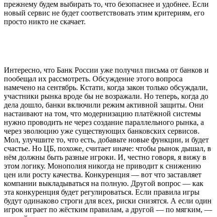
прежнему будем выбирать то, что безопаснее и удобнее. Если
новый сервис не будет соответствовать этим критериям, его
просто никто не скачает.
Интересно, что Банк России уже получил письма от банков и
пообещал их рассмотреть. Обсуждение этого вопроса
намечено на сентябрь. Кстати, когда закон только обсуждали,
участники рынка вроде бы не возражали. Но теперь, когда до
дела дошло, банки включили режим активной защиты. Они
настаивают на том, что модернизацию платёжной системы
нужно проводить не через создание параллельного рынка, а
через эволюцию уже существующих банковских сервисов.
Мол, улучшите то, что есть, добавьте новые функции, и будет
счастье. Но ЦБ, похоже, считает иначе: чтобы рынок дышал, в
нём должны быть разные игроки. И, честно говоря, я вижу в
этом логику. Монополия никогда не приводит к снижению
цен или росту качества. Конкуренция — вот что заставляет
компании выкладываться на полную. Другой вопрос — как
эта конкуренция будет регулироваться. Если правила игры
будут одинаково строги для всех, риски снизятся. А если один
игрок играет по жёстким правилам, а другой — по мягким, —