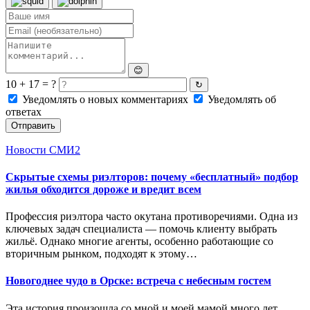
😊
10 + 17 = ?
↻
Уведомлять о новых комментариях
Уведомлять об
ответах
Отправить
Новости СМИ2
Скрытые схемы риэлторов: почему «бесплатный» подбор
жилья обходится дороже и вредит всем
Профессия риэлтора часто окутана противоречиями. Одна из
ключевых задач специалиста — помочь клиенту выбрать
жильё. Однако многие агенты, особенно работающие со
вторичным рынком, подходят к этому…
Новогоднее чудо в Орске: встреча с небесным гостем
Эта история произошла со мной и моей мамой много лет