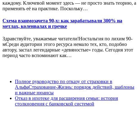
каждому. Ключевой момент здесь — не просто знать теорию, а
применять её на практике. Поскольку…
Схема взаимозачета 90-х: как зарабатывали 300% на
метлах, коленвалах и гречке
Здравствуйте, уважаемые читатели!Ностальгия по лихим 90-
мСреди аудитории этого ресурса немало тех, кто, подобно
автору, застал легендарные «девяностые» годы. Сегодня этот
период часто вспоминают как…
Полное руководство по отказу от страховки в
АльфаСтрахование-Жизнь: порядок действий, шаблоны
и важные нюансы
Отказ в ипотеке для расширения семьи: история
столкновения с банковской системой