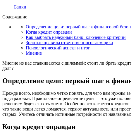
Банки
Содержание
Определение цели: первый шаг к финансовой безо
Когда кредит оправдан
Как выбрать надежный банк: ключевые критерии
Золотые правила ответственного заемщика
Психологический аспект и итог
Мнение
Многие из нас сталкиваются с дилеммой: стоит ли брать кредит
долг?
Определение цели: первый шаг к финан
Прежде всего, необходимо четко понять, для чего вам нужны 
подстраховки. Правильное определение цели — это уже полови
решением будет сказать «нет». Особенно это касается кредит
что такие вещи легко ломаются, теряют актуальность или прост
старых. Учитесь отличать истинные потребности от навязанных
Когда кредит оправдан