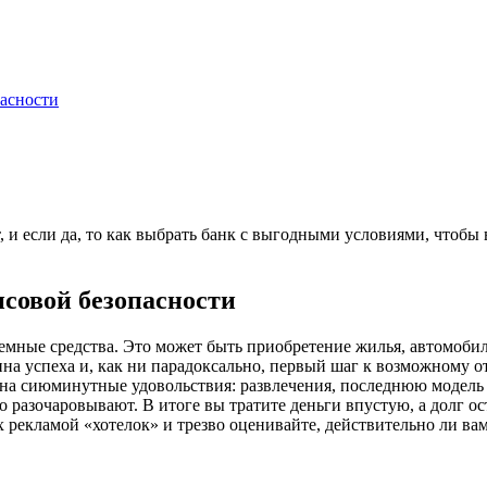
пасности
, и если да, то как выбрать банк с выгодными условиями, чтобы 
совой безопасности
заемные средства. Это может быть приобретение жилья, автомоб
на успеха и, как ни парадоксально, первый шаг к возможному о
ов на сиюминутные удовольствия: развлечения, последнюю моде
о разочаровывают. В итоге вы тратите деньги впустую, а долг ос
 рекламой «хотелок» и трезво оценивайте, действительно ли ва