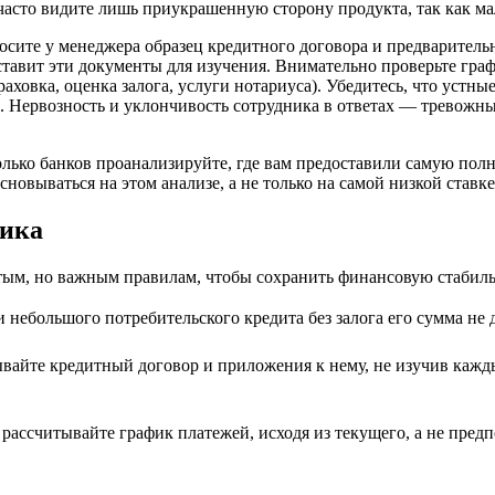
 часто видите лишь приукрашенную сторону продукта, так как м
осите у менеджера образец кредитного договора и предварител
оставит эти документы для изучения. Внимательно проверьте гр
раховка, оценка залога, услуги нотариуса). Убедитесь, что ус
. Нервозность и уклончивость сотрудника в ответах — тревожны
олько банков проанализируйте, где вам предоставили самую по
овываться на этом анализе, а не только на самой низкой ставке
щика
стым, но важным правилам, чтобы сохранить финансовую стабиль
небольшого потребительского кредита без залога его сумма не
вайте кредитный договор и приложения к нему, не изучив кажды
 рассчитывайте график платежей, исходя из текущего, а не предп