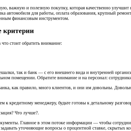
зную, важную и полезную покупку, которая качественно улучшит
пка автомобиля для работы, оплата образования, крупный ремон
ованным финансовым инструментом.
е критерии
что стоит обратить внимание:
вешалки, так и банк — с его внешнего вида и внутренней орган
абельном помещении. Обратите внимание и на персонал: сотрудн
анка, как правило, много клиентов, и они им довольны. Довол
ем к кредитному менеджеру, будьте готовы к детальному разгово
зация? Что лучше?.
окументы. Главное в этом потоке информации — чтобы сотрудник
ь задавать уточняющие вопросы о процентной ставке, скрытых ко