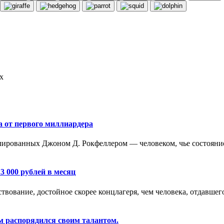
х
а от первого миллиардера
ированных Джоном Д. Рокфеллером — человеком, чье состояние 
3 000 рублей в месяц
вование, достойное скорее концлагеря, чем человека, отдавшего
м распорядился своим талантом.