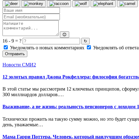
😊
16 - 9 = ?
↻
Уведомлять о новых комментариях
Уведомлять об ответа
Отправить
Новости СМИ2
12 золотых правил Джона Рокфеллера: философия богатств
В этой статье мы рассмотрим 12 ключевых принципов, сформул
300 миллиардов долларов.…
Выживание, а не жизнь: реальность пенсионеров с доходом 1
Технически прожить на такую сумму можно, но это будет сущест
день, уважаемые…
Мама Гарри Поттера. Человек, который наилучшим образо