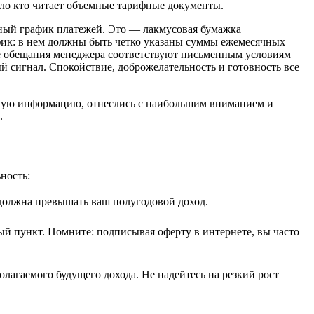
ало кто читает объемные тарифные документы.
ьный график платежей. Это — лакмусовая бумажка
афик: в нем должны быть четко указаны суммы ежемесячных
тные обещания менеджера соответствуют письменным условиям
й сигнал. Спокойствие, доброжелательность и готовность все
лную информацию, отнеслись с наибольшим вниманием и
.
ность:
 должна превышать ваш полугодовой доход.
й пункт. Помните: подписывая оферту в интернете, вы часто
олагаемого будущего дохода. Не надейтесь на резкий рост