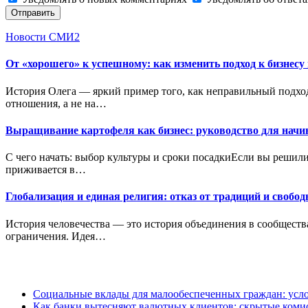
Отправить
Новости СМИ2
От «хорошего» к успешному: как изменить подход к бизнесу 
История Олега — яркий пример того, как неправильный подход
отношения, а не на…
Выращивание картофеля как бизнес: руководство для нач
С чего начать: выбор культуры и сроки посадкиЕсли вы решили
приживается в…
Глобализация и единая религия: отказ от традиций и свобо
История человечества — это история объединения в сообществ
ограничения. Идея…
Социальные вклады для малообеспеченных граждан: усло
Как банки вытесняют валютных клиентов: скрытые коми