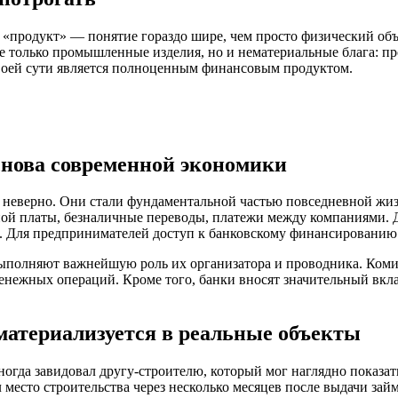
«продукт» — понятие гораздо шире, чем просто физический объе
не только промышленные изделия, но и нематериальные блага: п
 своей сути является полноценным финансовым продуктом.
снова современной экономики
е неверно. Они стали фундаментальной частью повседневной жиз
тной платы, безналичные переводы, платежи между компаниями.
. Для предпринимателей доступ к банковскому финансированию —
полняют важнейшую роль их организатора и проводника. Комисс
енежных операций. Кроме того, банки вносят значительный вкла
материализуется в реальные объекты
ногда завидовал другу-строителю, который мог наглядно показат
место строительства через несколько месяцев после выдачи зай