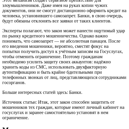
Этот механизм создаёт серьёзное препятствие для
злоумышленников. Даже имея на руках копии чужих
документов, они не смогут дистанционно оформить кредит на
человека, установившего самозапрет. Банки, в свою очередь,
будут обязаны отклонять все заявки от таких клиентов.
Эксперты полагают, что закон может нанести ощутимый удар
по рынку кредитного мошенничества. Однако важно
понимать, что самозапрет — не абсолютная панацея. После
его введения мошенники, вероятно, сместят фокус на
попытки получить доступ к учётным записям на Госуслугах,
чтобы отменить ограничение. Поэтому гражданам
необходимо усилить защиту своих аккаунтов: надёжно
хранить коды из СМС, использовать двухфакторную
аутентификацию и быть крайне бдительными при
телефонных звонках от лиц, представляющихся сотрудниками
госорганов.
Больше интересных статей здесь: Банки.
Источник статьи: Итак, этот закон способен защитить от
мошенников тех граждан, которые имеют личный кабинет на
госуслугах и заранее самостоятельно установят в нем
ограничение.