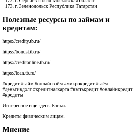
г. Сергиев Посад Московская область
г. Зеленодольск Республика Татарстан
Полезные ресурсы по займам и
кредитам:
https://credity.tb.ru/
https://bonusi.tb.ru/
https://creditonline.tb.ru/
https://loan.tb.ru/
#кредит #займ #онлайнзайм #микрокредит #заём
#деньгивдолг #кредитнаякарта #взятькредит #онлайнкредит
#кредиты
Интересное еще здесь: Банки.
Кредиты физическим лицам.
Мнение