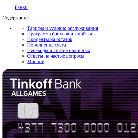
Банки
Содержание
Тарифы и условия обслуживания
Программа бонусов и кэшбэка
Проценты на остаток
Пополнение счета
Переводы и снятие наличных
Ответы на частые вопросы
Мнение