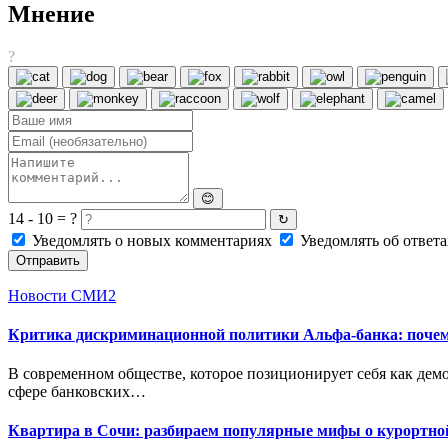
Мнение
?
😊
14 - 10 = ?
↻
Уведомлять о новых комментариях
Уведомлять об ответа
Отправить
Новости СМИ2
Критика дискриминационной политики Альфа-банка: поче
В современном обществе, которое позиционирует себя как дем
сфере банковских…
Квартира в Сочи: разбираем популярные мифы о курортно