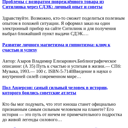
Проблемы с возвратом повреждённого товара из
Ситилинка через СДЭК: личный опыт и советы
Здравствуйте. Возможно, кто-то сможет поделиться полезным
опытом в похожей ситуации. Я оформил заказ на один
электронный прибор на сайте Ситилинк и для получения
выбрал ближайший пункт выдачи СДЭК.…
Развитие личного магнетизма и гипнотизма: ключ к
счастью и успеху
Автор: Азаров Владимир Елизарович.Библиографическое
описание: (А 35) Путь к счастью и успехам в жизни.— СПб:
Музыка, 1993.— 100 с. ISВN-5-7140Введение в науки о
внутренней силеВ современном мире…
Пол Андерсон: самый сильный человек в истории,
которого боялись советские атлеты
Кто бы мог подумать, что этот юноша станет официально
признанным самым сильным человеком на планете? Его
история — это путь от ничем не примечательного подростка
до живой легенды силового…