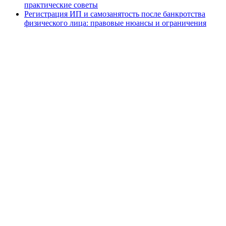
практические советы
Регистрация ИП и самозанятость после банкротства
физического лица: правовые нюансы и ограничения