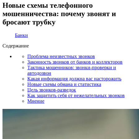
Новые схемы телефонного
мошенничества: почему звонят и
бросают трубку
Банки
Содержание
Проблема неизвестных звонков
Законность звонков от банков и коллекторов
Тактика мошенников: звонки-проверки и
автодозвон
Какая информация должна вас насторожить
Новые схемы обмана и статистика
Цель звонков-разведок
Как защитить себя от нежелательных звонков
Мнение