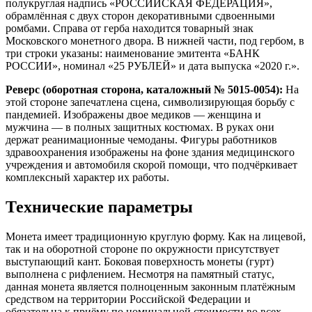
полукруглая надпись «РОССИЙСКАЯ ФЕДЕРАЦИЯ»,
обрамлённая с двух сторон декоративными сдвоенными
ромбами. Справа от герба находится товарный знак
Московского монетного двора. В нижней части, под гербом, в
три строки указаны: наименование эмитента «БАНК
РОССИИ», номинал «25 РУБЛЕЙ» и дата выпуска «2020 г.».
Реверс (оборотная сторона, каталожный № 5015-0054):
На
этой стороне запечатлена сцена, символизирующая борьбу с
пандемией. Изображены двое медиков — женщина и
мужчина — в полных защитных костюмах. В руках они
держат реанимационные чемоданы. Фигуры работников
здравоохранения изображены на фоне здания медицинского
учреждения и автомобиля скорой помощи, что подчёркивает
комплексный характер их работы.
Технические параметры
Монета имеет традиционную круглую форму. Как на лицевой,
так и на оборотной стороне по окружности присутствует
выступающий кант. Боковая поверхность монеты (гурт)
выполнена с рифлением. Несмотря на памятный статус,
данная монета является полноценным законным платёжным
средством на территории Российской Федерации и
обязательна к приёму по номинальной стоимости во всех