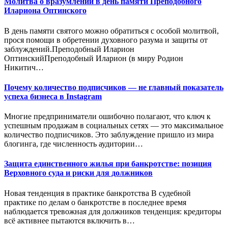
Молитва о вразумлении в день памяти Преподобного
Илариона Оптинского
В день памяти святого можно обратиться с особой молитвой,
прося помощи в обретении духовного разума и защиты от
заблуждений.Преподобный Иларион
ОптинскийПреподобный Иларион (в миру Родион
Никитич…
Почему количество подписчиков — не главный показатель
успеха бизнеса в Instagram
Многие предприниматели ошибочно полагают, что ключ к
успешным продажам в социальных сетях — это максимальное
количество подписчиков. Это заблуждение пришло из мира
блогинга, где численность аудитории…
Защита единственного жилья при банкротстве: позиция
Верховного суда и риски для должников
Новая тенденция в практике банкротства В судебной
практике по делам о банкротстве в последнее время
наблюдается тревожная для должников тенденция: кредиторы
всё активнее пытаются включить в…