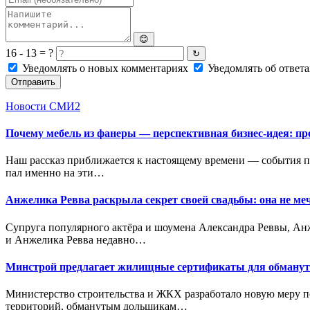
😊
16 - 13 = ?
↻
Уведомлять о новых комментариях
Уведомлять об ответа
Отправить
Новости СМИ2
Почему мебель из фанеры — перспективная бизнес-идея: п
Наш рассказ приближается к настоящему времени — события про
пал именно на эти…
Анжелика Ревва раскрыла секрет своей свадьбы: она не меч
Супруга популярного актёра и шоумена Александра Реввы, Ан
и Анжелика Ревва недавно…
Минстрой предлагает жилищные сертификаты для обманут
Министерство строительства и ЖКХ разработало новую меру п
территорий, обманутым дольщикам…